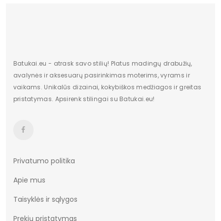
Bato priekis
Atviras
Dydis
Standartinis
Pašiltinimas
Nėra
Batukai.eu - atrask savo stilių! Platus madingų drabužių,
avalynės ir aksesuarų pasirinkimas moterims, vyrams ir
Originali gamintojo pakuotė
Dėžė
vaikams. Unikalūs dizainai, kokybiškos medžiagos ir greitas
pristatymas. Apsirenk stilingai su Batukai.eu!
Lytis
Moterims
Būklė
Nauja
Aukštis
Žemas
Batų aukštis
7,5
Privatumo politika
Apie mus
Kulno/platformos aukštis
2
Taisyklės ir sąlygos
Dominuojantis raštas
modelis
Prekių pristatymas
Užsegimas
įsispiriami