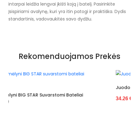
intarpai leidžia lengvai įkišti koją į batelį. Pasirinkite
Įsispiriami avalynę, kuri yra itin patogi ir praktiška. Dydis
standartinis, vadovaukitės savo dydžiu.
Specifikacija
Papildomos funkcijos
Nėra
Rekomenduojamos Prekės
Kolekcija
Visiems sezonams
Spalva
Žalias
Pado spalva
Žalias
Juodos Spalvos BIG STAR Espadrilės (POL
teliai
34.26 €
Modelis
BL100
pado medžiaga
Guma
Vidpadžio medžiaga
Audinys
Išorinė medžiaga
Ekologiška zomšinė oda