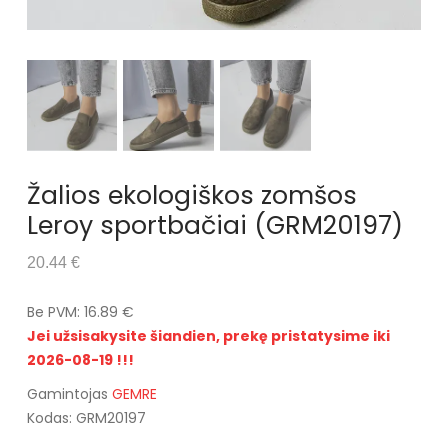
Žalios ekologiškos zomšos
Leroy sportbačiai (GRM20197)
20.44 €
Be PVM: 16.89 €
Jei užsisakysite šiandien, prekę pristatysime iki
2026-08-19 !!!
Gamintojas
GEMRE
Kodas: GRM20197