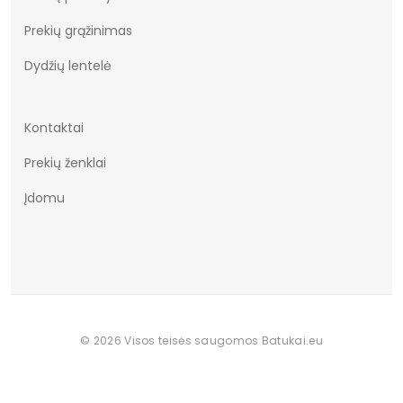
Prekių grąžinimas
Dydžiai
36-41
Dydžių lentelė
Kontaktai
Prekių ženklai
Įdomu
© 2026 Visos teisės saugomos Batukai.eu