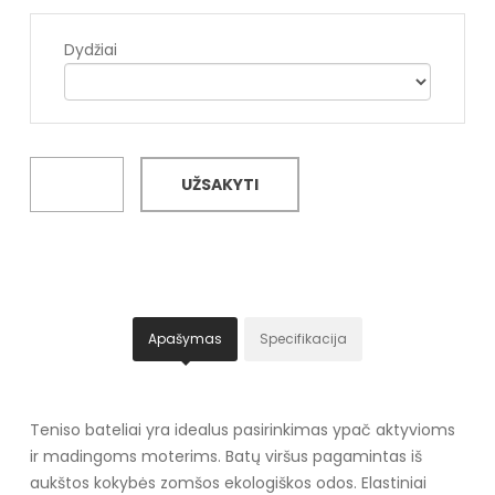
Dydžiai
UŽSAKYTI
Apašymas
Specifikacija
Teniso bateliai yra idealus pasirinkimas ypač aktyvioms
ir madingoms moterims. Batų viršus pagamintas iš
aukštos kokybės zomšos ekologiškos odos. Elastiniai