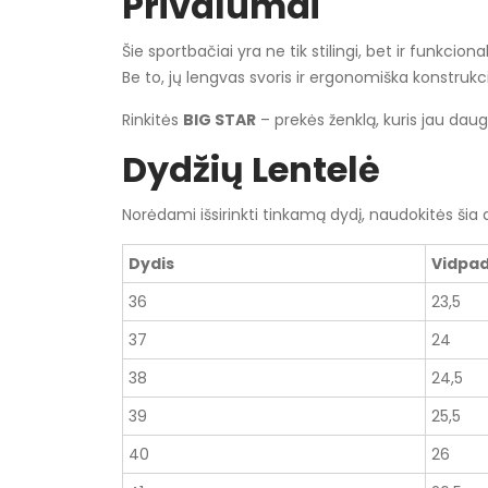
Privalumai
Šie sportbačiai yra ne tik stilingi, bet ir funkcion
Be to, jų lengvas svoris ir ergonomiška konstrukcij
Rinkitės
BIG STAR
– prekės ženklą, kuris jau dau
Dydžių Lentelė
Norėdami išsirinkti tinkamą dydį, naudokitės šia d
Dydis
Vidpadž
36
23,5
37
24
38
24,5
39
25,5
40
26