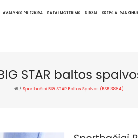
AVALYNĖS PRIEŽIŪRA
BATAI MOTERIMS
DIRŽAI
KREPŠIAI RANKINUK
BIG STAR baltos spalv
/
Sportbačiai BIG STAR Baltos Spalvos (BSB13884)