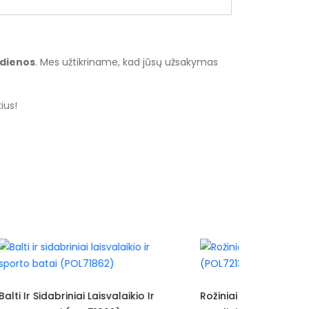
 dienos
. Mes užtikriname, kad jūsų užsakymas
ius!
 Ir
Rožiniai Sporto Ir Laisvalaikio
Tekstilini