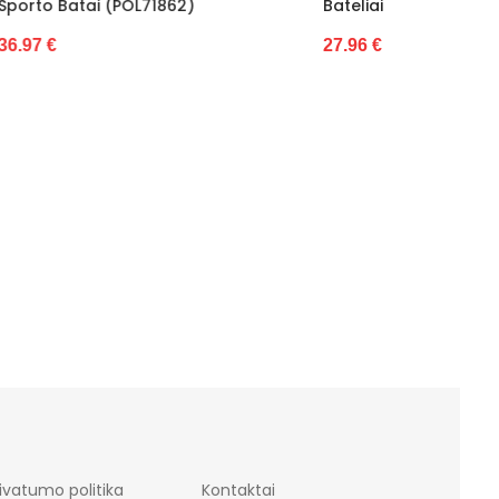
Bateliai (POL72135)
(POL7248
27.96 €
36.97 €
ivatumo politika
Kontaktai