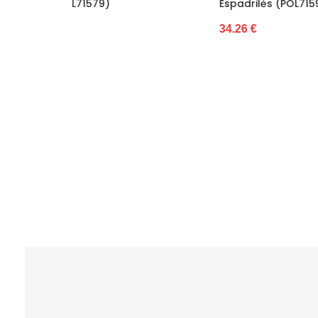
Espadrilės (POL71594)
Laisval
Šiltas
34.26 €
39.88 €
Kulno tipas
Bendras ilgis
Platforma / padas
Kategorija
Valdiklis
Naujiena
Būklė