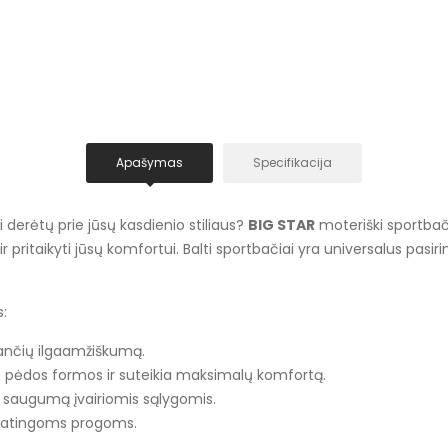
Apašymas
Specifikacija
ai derėtų prie jūsų kasdienio stiliaus?
BIG STAR
moteriški sportbači
ir pritaikyti jūsų komfortui. Balti sportbačiai yra universalus pasi
:
nančių ilgaamžiškumą.
rie pėdos formos ir suteikia maksimalų komfortą.
r saugumą įvairiomis sąlygomis.
k ypatingoms progoms.