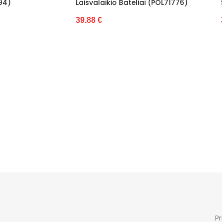
aikio Bateliai (POL71776)
Sporto Batai (POL71862)
Ne
36.97 €
Be kulno
5,5 cm
2 cm
Moterims
-
Naujiena
Nauja
Pr