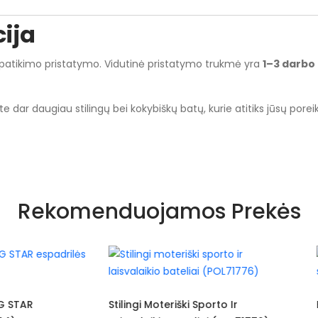
ija
 ir patikimo pristatymo. Vidutinė pristatymo trukmė yra
1–3 darbo
ite dar daugiau stilingų bei kokybiškų batų, kurie atitiks jūsų poreik
Balta
Rekomenduojamos Prekės
Siūlome rinktis tokį dydį, kokį dėvite
Suvarstomi
Tekstilė
Tekstilė
 Moteriški Sporto Ir
Balti Ir Sidabriniai Laisvalaikio