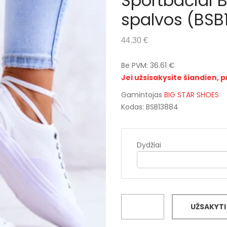
Sportbačiai B
spalvos (BSB
44.30 €
Be PVM: 36.61 €
Jei užsisakysite šiandien, p
Gamintojas
BIG STAR SHOES
Kodas: BSB13884
Dydžiai
UŽSAKYTI