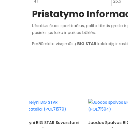
41
26,5
Pristatymo Informac
Užsakius šiuos sportbačius, galite tikėtis greito
pasieks jus laiku ir puikios būklės.
Peržiūrėkite visą mūsų
BIG STAR
kolekciją ir rask
Specifikacija
Spalva
Dydžiai
Užsegimas
Išorinė medžiaga
Vidus
Suvarstomi
Juodos Spalvos BIG STAR
Stilingi