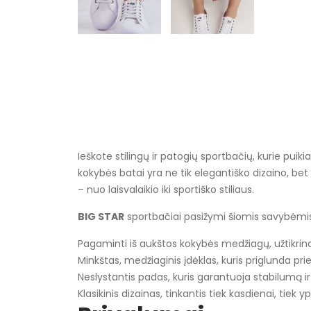
Ieškote stilingų ir patogių sportbačių, kurie puiki
kokybės batai yra ne tik elegantiško dizaino, bet 
– nuo laisvalaikio iki sportiško stiliaus.
BIG STAR
sportbačiai pasižymi šiomis savybėmis
Pagaminti iš aukštos kokybės medžiagų, užtikri
Minkštas, medžiaginis įdėklas, kuris priglunda p
Neslystantis padas, kuris garantuoja stabilumą i
Klasikinis dizainas, tinkantis tiek kasdienai, tie