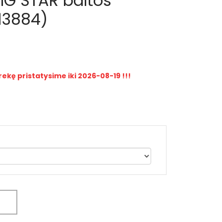
IG STAR baltos
13884)
rekę pristatysime iki 2026-08-19 !!!