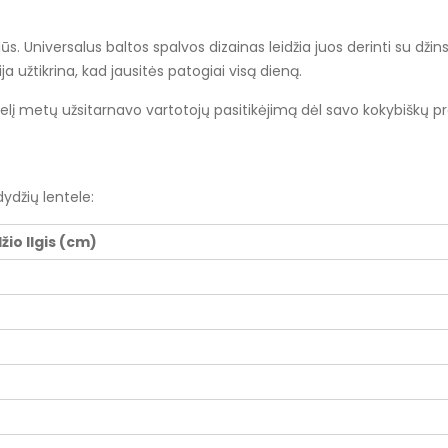
alūs. Universalus baltos spalvos dizainas leidžia juos derinti su džin
a užtikrina, kad jausitės patogiai visą dieną.
gelį metų užsitarnavo vartotojų pasitikėjimą dėl savo kokybiškų p
ydžių lentele:
io Ilgis (cm)