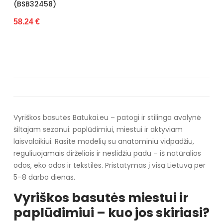
(BSB32458)
58.24 €
Vyriškos basutės Batukai.eu – patogi ir stilinga avalynė
šiltajam sezonui: paplūdimiui, miestui ir aktyviam
laisvalaikiui. Rasite modelių su anatominiu vidpadžiu,
reguliuojamais dirželiais ir neslidžiu padu – iš natūralios
odos, eko odos ir tekstilės. Pristatymas į visą Lietuvą per
5–8 darbo dienas.
Vyriškos basutės miestui ir
paplūdimiui – kuo jos skiriasi?