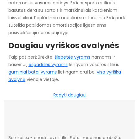
neformalus vasaros derinys. EVA ar sporto stiliaus
basutės dera su šortais ir marškinėliais kasdieniam
laisvalaikiui. Paplūdimio modeliai su storesnio EVA padu
suteikia papildomos amortizacijos ilgesniems
pasivaikščiojimams pajūryje.
Daugiau vyriškos avalynės
Taip pat peržiūrėkite:
šlepetės vyrams
namams ir
baseinui,
espadrilės vyrams
lengvam vasaros stiliui,
guminiai batai vyrams
lietingam orui bei
visa vyriška
avalynė
vienoje vietoje.
Rodyti daugiau
Batukai.eu - atrask savo stilių! Platus madingų drabužių,