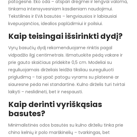
patogesnė. Eko oda – atspari drėgmei ir lengvai valoma,
tinkama intensyvesniam kasdieniam naudojimui.
Tekstilinės ir EVA basutės – lengviausios ir labiausiai
kvėpuojančios, idealios paplūdimiui ir poilsiui.
Kaip teisingai išsirinkti dydį?
Vyrų basučių dydį rekomenduojame rinktis pagal
vidpadžio ilgį centimetrais. Išmatuokite pėdą vakare ir
prie gauto skaičiaus pridėkite 0,5 cm. Modeliai su
reguliuojamais dirželiais leidžia tiksliau sureguliuoti
prigludimą – tai ypač patogu vyrams su platesnė ar
siauresne pėda nei standartinė. Kulno dirželis turi tvirtai
laikyti – neslidinėti, bet ir nespausti.
Kaip derinti vyriškąsias
basutes?
Minimalistinės odos basutės su kulno dirželiu tinka prie
chino kelnių ir polo marškinėlių – tvarkingas, bet