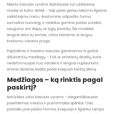
Miesto basutės vyrams dažniausiai turi uždaresnę
noselę ar kulno dirželį – taip pėda geriau laikoma ilgesnio
vaikščiojimo metu. Anatominė vidpadžio forma
sumažina nuovargį, o neslidus guminis padas suteikia
saugumo ant šlapių ar lygių paviršių. Šie modeliai
lengvai dera su šortais, chino kelnėmis ar lengvu
kostiumu vasaros proga.
Paplūdimio ir baseino basutės gaminamos iš greitai
džiūstančių medžiagų – EVA ar sintetinių dirželių, kurie
nedeformuojasi nuo vandens ir lengvai nuplaunami.
Atviras dizainas leidžia pėdai kvėpuoti karštą dieną.
Medžiagos – ką rinktis pagal
paskirtį?
Natūralios odos basutės vyrams – elegantiškiausias
pasirinkimas miestui ir pusformaliai aplinkai. Oda
prisitaiko prie pėdos formos, kvėpuoja ir ilgainiui tampa