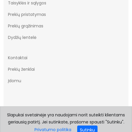
Taisyklės ir sąlygos
Prekių pristatymas
Prekių grąžinimas
Dydžių lentelė
Kontaktai
Prekių ženklai
Įdomu
Slapukai svetainėje yra naudojami norit suteikti klientams
geriausią patirtį. Jei sutinkate, prašome spausti "Sutinku".
© 2026 Visos teisės saugomos Batukai.eu
Privatumo politika
Sutinku