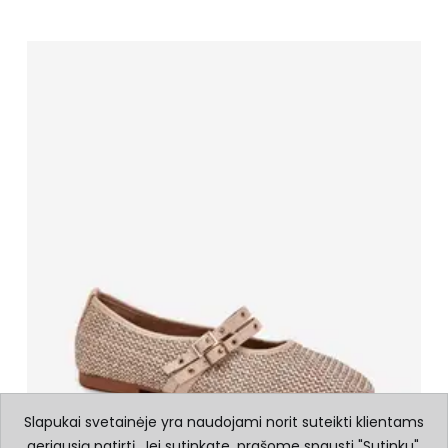
Slapukai svetainėje yra naudojami norit suteikti klientams
geriausią patirtį. Jei sutinkate, prašome spausti "Sutinku".