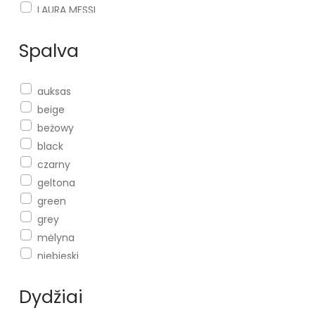
LAURA MESSI
MACIEJKA
Spalva
MARKA NIEZDEFINIOWANA
OBUWIE DAMSKIE
S.BARSKI
auksas
SERGIO LEONE
beige
SHELVT
beżowy
SOLEA
black
STEP IN STYLE
czarny
VINCEZA
geltona
W. POTOCKI
green
ZAXY
grey
ZAZOO
mėlyna
niebieski
pink
Dydžiai
red
rožinis