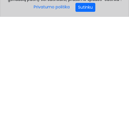
Balerinos Su Dvigubomis Sagtimis Step In Style
Privatumo politika
Sutinku
(LKK214115)
33.50 €