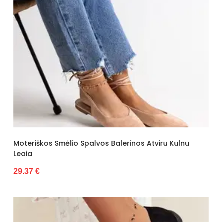
35/36
36
37
38
39
40
41
Moteriškos Smėlio Spalvos Balerinos Atviru Kulnu
Leaia
29.37 €