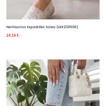
Nėriniuotos Espadrilės Solea (LKK230506)
24.19 €