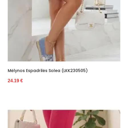
Mėlynos Espadrilės Solea (LKK230505)
24.19 €