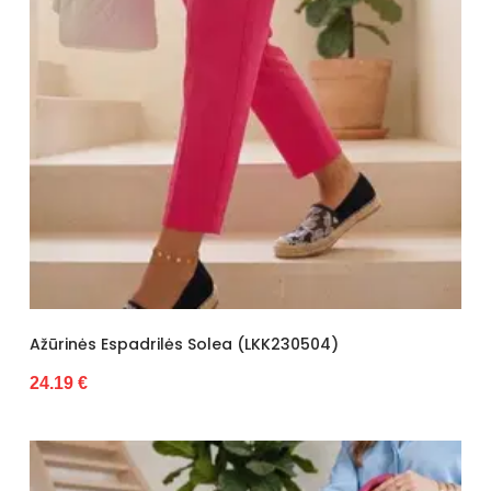
Ažūrinės Espadrilės Solea (LKK230504)
24.19 €