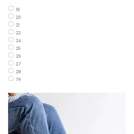
ruda
19
violet
20
white
21
22
24
25
26
27
28
29
30
31
32
33
34
35