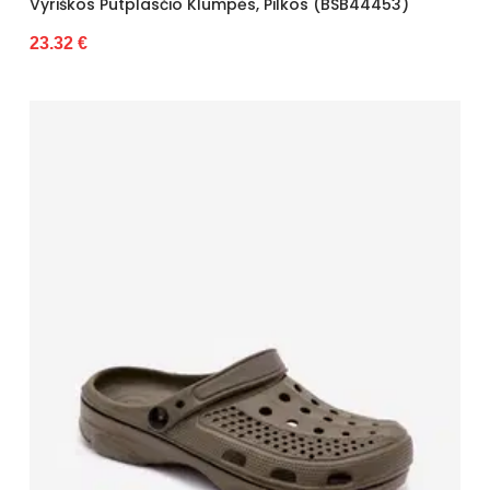
Vyriškos Putplasčio Klumpės, Pilkos (BSB44453)
23.32 €