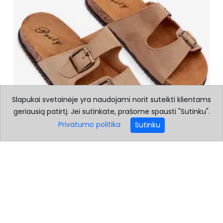
Slapukai svetainėje yra naudojami norit suteikti klientams
geriausią patirtį. Jei sutinkate, prašome spausti "Sutinku".
Privatumo politika
Sutinku
Vyriškos Šlepetės Su Sagtimis, Smėlio Spalvos
(BSB44439)
28.85 €