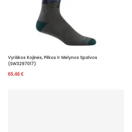
45/46
46
47
48
for child 37
for child 38
n/a
Vyriškos Kojinės, Pilkos Ir Mėlynos Spalvos
(SW3297017)
65.46 €