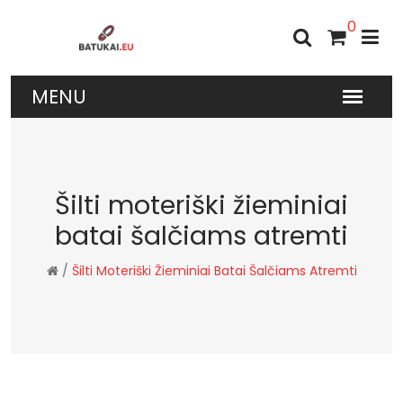
0
Šilti moteriški žieminiai
batai šalčiams atremti
/
Šilti Moteriški Žieminiai Batai Šalčiams Atremti