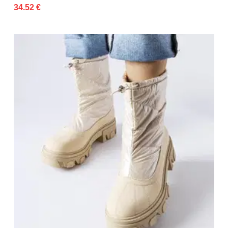
34.52 €