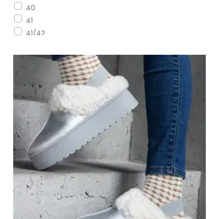
40
41
41/42