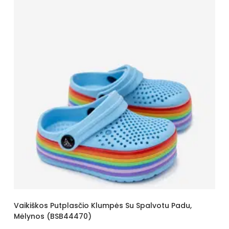
37/38
38
38–41
38–42
39
39–41
39–42
4-8
40
40-45
42–44
42–46
43-46s
44-46
45-47
46-50
Vaikiškos Putplasčio Klumpės Su Spalvotu Padu,
8-12 lat
Mėlynos (BSB44470)
for child 37