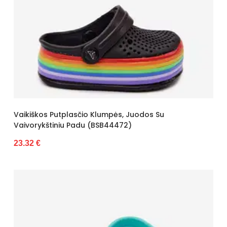
MILENA
25/26
MORE
26
NADIR
26 / 27
NIKE
27
NOVITI
27/28
OMBRE CLOTHING
28
REGINA SOCKS
28–30
RISOCKS
28–31 m.
SEASTAR
28/29
Vaikiškos Putplasčio Klumpės, Juodos Su
SERGIO LEONE
Vaivorykštiniu Padu (BSB44472)
29
SHELVT
29-31
23.32 €
SOXO
29–32
STEVEN
29/30
SYNTEX
30
VICO
30-35
VIGGAMI
30/31
VINCEZA
31
W. POTOCKI