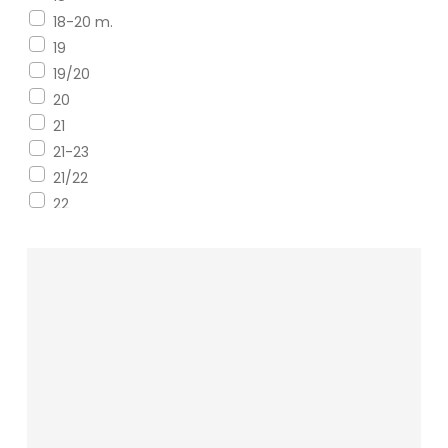
GATTA
18-20 m.
GEMRE
19
GIANNA
19/20
GOODIN
20
HEDAM
21
INEZ
21-23
IPANEMA
21/22
JUST PLAY
22
KNITTEX
22/23
LADY TINA
23
LEE
23/24
LEE COOPER
24
LEE COOPER - PRODUCENT
24-29
LEVIS
24–27
LOTTO
24/25
MARKA NIEZDEFINIOWANA
25
MILAMI
25–27