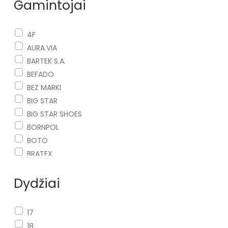
Gamintojai
4F
AURA.VIA
BARTEK S.A.
BEFADO
BEZ MARKI
BIG STAR
BIG STAR SHOES
BORNPOL
BOTO
BRATEX
COSAS
Dydžiai
D.FRANKLIN
DEMAR
EVENTO
17
FRODDO
18