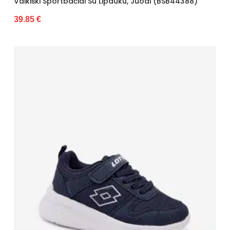
Vaikiški Sportbačiai Su Lipduku, Juodi (BSB44388)
39.85 €