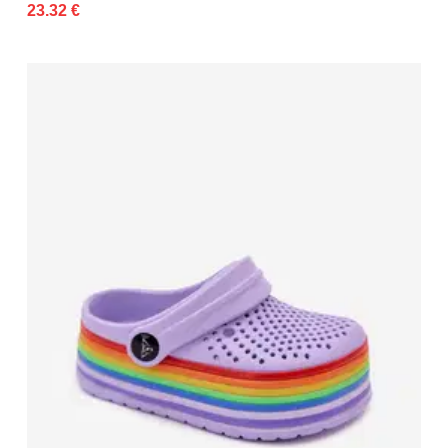
23.32 €
for child 38
n/a