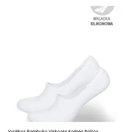
Vyriškos Bambuko Viskozės Kojinės Baltos