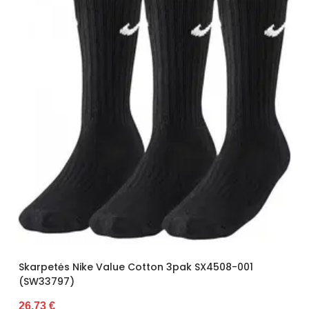
ŻAREK
35-37a
ZOOKSY/RAINBOW SOCKS
36–40 m.
38–41
38–42
39–41
39–42
4-8
40-45
42–44
42–46
43-46s
44-46
45-47
46-50
8-12 lat
Skarpetės Nike Value Cotton 3pak SX4508-001
(SW33797)
n/a
26.73 €