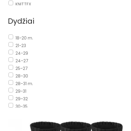
KNITTEX
LADY TINA
Dydžiai
MILENA
MORE
NADIR
18-20 m.
NIKE
21-23
NOVITI
24-29
OMBRE CLOTHING
24–27
REGINA SOCKS
25–27
RISOCKS
28–30
SHELVT
28–31 m.
SOXO
29-31
STEVEN
29–32
SYNTEX
30-35
WIK
32–34
WOLA / GATTA
32–35 s
YO! YOCLUB
34-36