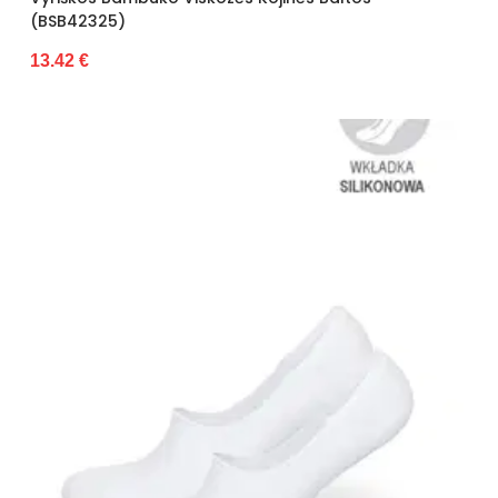
(BSB42325)
13.42 €