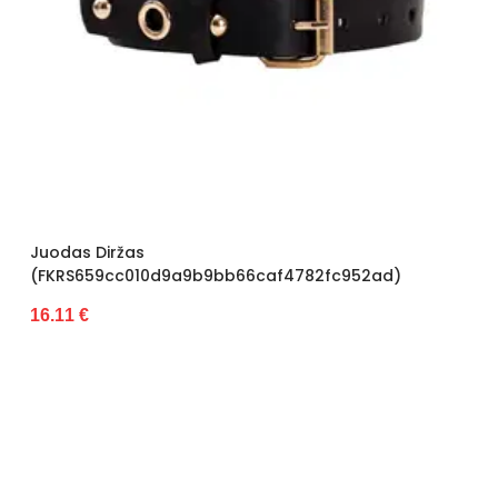
Juodas Diržas
(FKRS659cc010d9a9b9bb66caf4782fc952ad)
16.11 €