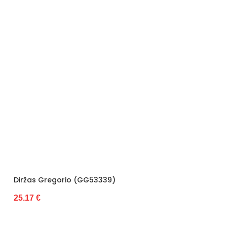
Diržas Gregorio (GG53339)
25.17 €