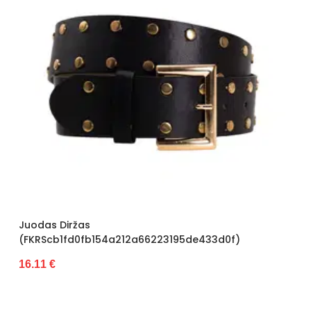
Juodas Diržas
(FKRScb1fd0fb154a212a66223195de433d0f)
16.11 €