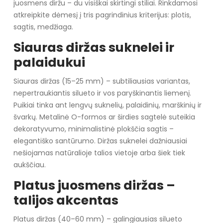
juosmens diržu – du visiškai skirtingi stiliai. Rinkdamosi
atkreipkite dėmesį į tris pagrindinius kriterijus: plotis,
sagtis, medžiaga.
Siauras diržas suknelei ir
palaidukui
Siauras diržas (15–25 mm) – subtiliausias variantas,
nepertraukiantis silueto ir vos paryškinantis liemenį.
Puikiai tinka ant lengvų suknelių, palaidinių, marškinių ir
švarkų. Metalinė O-formos ar širdies sagtelė suteikia
dekoratyvumo, minimalistinė plokščia sagtis –
elegantiško santūrumo. Diržas suknelei dažniausiai
nešiojamas natūralioje talios vietoje arba šiek tiek
aukščiau.
Platus juosmens diržas –
talijos akcentas
Platus diržas (40–60 mm) – galingiausias silueto