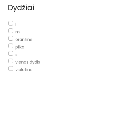
Dydžiai
l
m
oranžinė
pilka
s
vienas dydis
violetinė