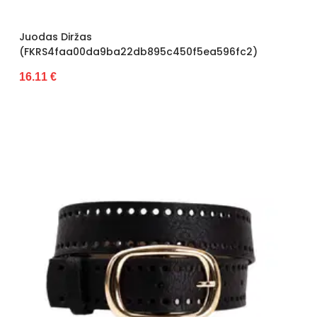
Juodas Diržas
(FKRS4faa00da9ba22db895c450f5ea596fc2)
16.11 €