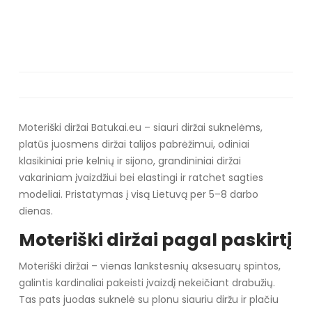
Moteriški diržai Batukai.eu – siauri diržai suknelėms,
platūs juosmens diržai talijos pabrėžimui, odiniai
klasikiniai prie kelnių ir sijono, grandininiai diržai
vakariniam įvaizdžiui bei elastingi ir ratchet sagties
modeliai. Pristatymas į visą Lietuvą per 5–8 darbo
dienas.
Moteriški diržai pagal paskirtį
Moteriški diržai – vienas lankstesnių aksesuarų spintos,
galintis kardinaliai pakeisti įvaizdį nekeičiant drabužių.
Tas pats juodas suknelė su plonu siauriu diržu ir plačiu