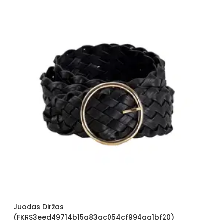
Juodas Diržas
(FKRS3eed49714b15a83ac054cf994aa1bf20)