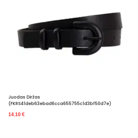
Juodas Diržas
(FKRS41deb63ebad6cca655755c1d3bf50d7e)
14.10 €