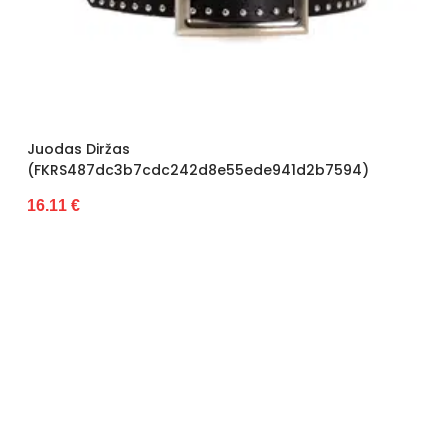
Juodas Diržas
(FKRS487dc3b7cdc242d8e55ede941d2b7594)
16.11 €