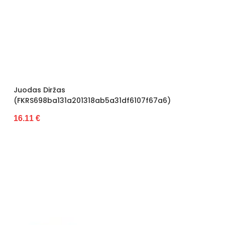
Juodas Diržas
(FKRS698ba131a201318ab5a31df6107f67a6)
16.11 €