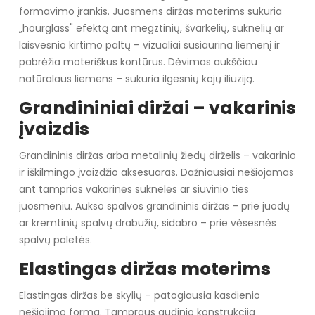
formavimo įrankis. Juosmens diržas moterims sukuria
„hourglass" efektą ant megztinių, švarkelių, suknelių ar
laisvesnio kirtimo paltų – vizualiai susiaurina liemenį ir
pabrėžia moteriškus kontūrus. Dėvimas aukščiau
natūralaus liemens – sukuria ilgesnių kojų iliuziją.
Grandininiai diržai – vakarinis
įvaizdis
Grandininis diržas arba metalinių žiedų dirželis – vakarinio
ir iškilmingo įvaizdžio aksesuaras. Dažniausiai nešiojamas
ant tamprios vakarinės suknelės ar siuvinio ties
juosmeniu. Aukso spalvos grandininis diržas – prie juodų
ar kremtinių spalvų drabužių, sidabro – prie vėsesnės
spalvų paletės.
Elastingas diržas moterims
Elastingas diržas be skylių – patogiausia kasdienio
nešiojimo forma. Tampraus audinio konstrukcija