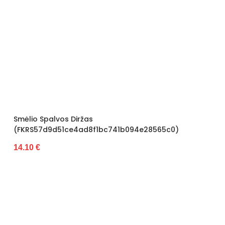
Smėlio Spalvos Diržas
(FKRS57d9d51ce4ad8f1bc741b094e28565c0)
14.10 €