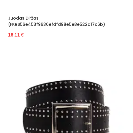
Juodas Diržas
(FKRS56e453f9636efdfd98e5e8e522a17c6b)
16.11 €