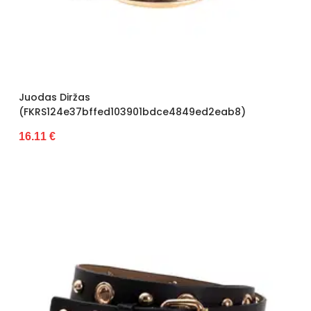
Juodas Diržas
(FKRS124e37bffed103901bdce4849ed2eab8)
16.11 €