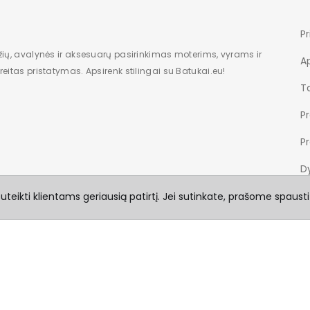
Pr
žių, avalynės ir aksesuarų pasirinkimas moterims, vyrams ir
A
eitas pristatymas. Apsirenk stilingai su Batukai.eu!
Ta
P
P
Dy
teikti klientams geriausią patirtį. Jei sutinkate, prašome spausti