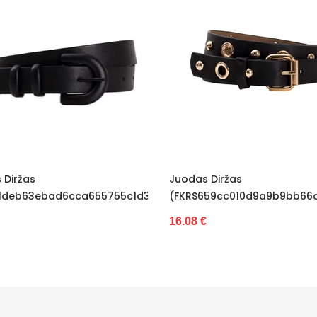
Juodas Diržas
Juodas Diržas
bf50d7e)
(FKRS659cc010d9a9b9bb66caf4782fc952ad)
(FKRS124e37bff
16.08 €
16.08 €