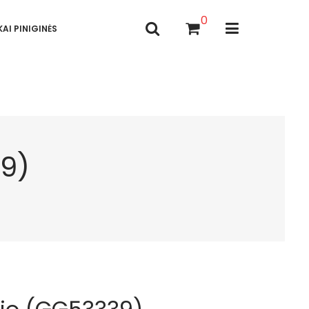
0
AI PINIGINĖS
39)