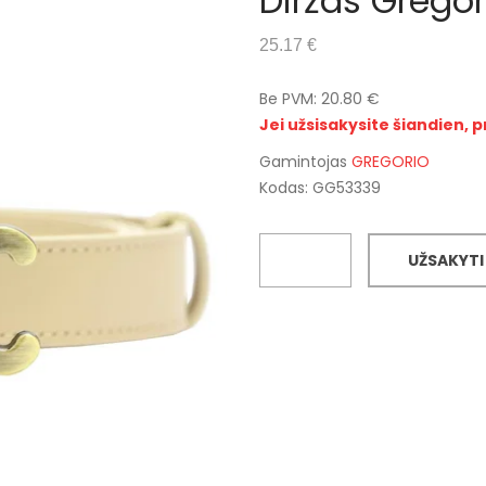
Diržas Grego
25.17 €
Be PVM: 20.80 €
Jei užsisakysite šiandien, p
Gamintojas
GREGORIO
Kodas: GG53339
UŽSAKYTI