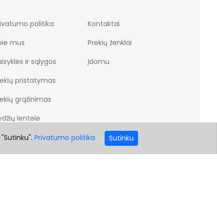
ivatumo politika
Kontaktai
pie mus
Prekių ženklai
isyklės ir sąlygos
Įdomu
rekių pristatymas
rekių grąžinimas
džių lentelė
 "Sutinku".
Privatumo politika
Sutinku