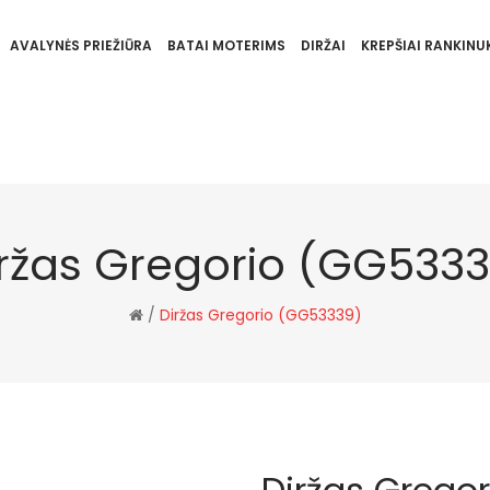
AVALYNĖS PRIEŽIŪRA
BATAI MOTERIMS
DIRŽAI
KREPŠIAI RANKINUK
ržas Gregorio (GG533
/
Diržas Gregorio (GG53339)