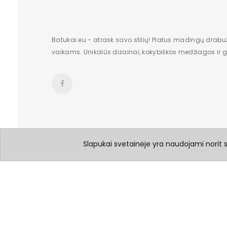
Batukai.eu - atrask savo stilių! Platus madingų drabu
vaikams. Unikalūs dizainai, kokybiškos medžiagos ir gr
Slapukai svetainėje yra naudojami norit su
© 2026 Visos teisės saugomos Batukai.eu