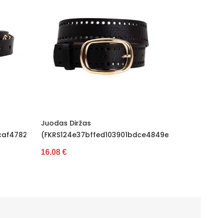
Juodas Diržas
ed103901bdce4849ed2eab8)
(FKRS4faa00da9ba22db895c450f5ea5
16.08 €