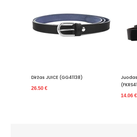
GG41138)
Juodas Diržas
(FKRS41deb63ebad6cca655755c1d3
14.06 €