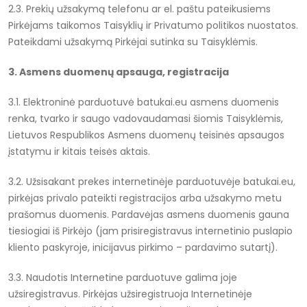
2.3. Prekių užsakymą telefonu ar el. paštu pateikusiems
Pirkėjams taikomos Taisyklių ir Privatumo politikos nuostatos.
Pateikdami užsakymą Pirkėjai sutinka su Taisyklėmis.
3. Asmens duomenų apsauga, registracija
3.1. Elektroninė parduotuvė batukai.eu asmens duomenis
renka, tvarko ir saugo vadovaudamasi šiomis Taisyklėmis,
Lietuvos Respublikos Asmens duomenų teisinės apsaugos
įstatymu ir kitais teisės aktais.
3.2. Užsisakant prekes internetinėje parduotuvėje batukai.eu,
pirkėjas privalo pateikti registracijos arba užsakymo metu
prašomus duomenis. Pardavėjas asmens duomenis gauna
tiesiogiai iš Pirkėjo (jam prisiregistravus internetinio puslapio
kliento paskyroje, inicijavus pirkimo – pardavimo sutartį).
3.3. Naudotis Internetine parduotuve galima joje
užsiregistravus. Pirkėjas užsiregistruoja Internetinėje