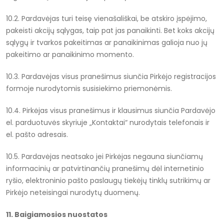
10.2. Pardavėjas turi teisę vienašališkai, be atskiro įspėjimo,
pakeisti akcijų sąlygas, taip pat jas panaikinti. Bet koks akcijų
sąlygų ir tvarkos pakeitimas ar panaikinimas galioja nuo jų
pakeitimo ar panaikinimo momento.
10.3. Pardavėjas visus pranešimus siunčia Pirkėjo registracijos
formoje nurodytomis susisiekimo priemonėmis.
10.4. Pirkėjas visus pranešimus ir klausimus siunčia Pardavėjo
el. parduotuvės skyriuje „Kontaktai“ nurodytais telefonais ir
el. pašto adresais.
10.5. Pardavėjas neatsako jei Pirkėjas negauna siunčiamų
informacinių ar patvirtinančių pranešimų dėl internetinio
ryšio, elektroninio pašto paslaugų tiekėjų tinklų sutrikimų ar
Pirkėjo neteisingai nurodytų duomenų.
11. Baigiamosios nuostatos