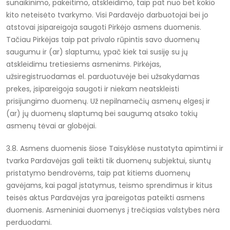
sunaikinimo, pakeitimo, atskleidimo, taip pat nuo bet kokio
kito neteisėto tvarkymo. Visi Pardavėjo darbuotojai bei jo
atstovai įsipareigoja saugoti Pirkėjo asmens duomenis.
Tačiau Pirkėjas taip pat privalo rūpintis savo duomenų
saugumu ir (ar) slaptumu, ypač kiek tai susiję su jų
atskleidimu tretiesiems asmenims. Pirkėjas,
užsiregistruodamas el. parduotuvėje bei užsakydamas
prekes, įsipareigoja saugoti ir niekam neatskleisti
prisijungimo duomenų. Už nepilnamečių asmenų elgesį ir
(ar) jų duomenų slaptumą bei saugumą atsako tokių
asmenų tėvai ar globėjai.
3.8. Asmens duomenis šiose Taisyklėse nustatyta apimtimi ir
tvarka Pardavėjas gali teikti tik duomenų subjektui, siuntų
pristatymo bendrovėms, taip pat kitiems duomenų
gavėjams, kai pagal įstatymus, teismo sprendimus ir kitus
teisės aktus Pardavėjas yra įpareigotas pateikti asmens
duomenis. Asmeniniai duomenys į trečiąsias valstybes nėra
perduodami.