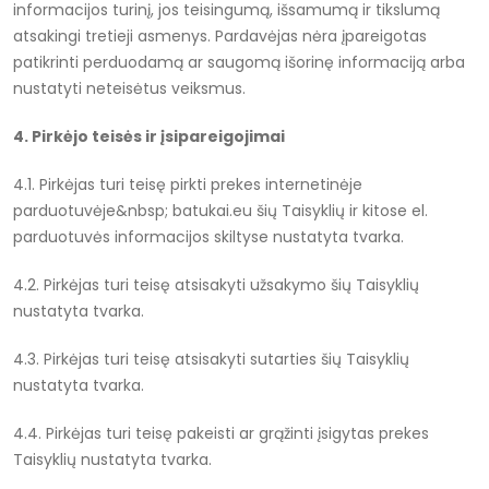
informacijos turinį, jos teisingumą, išsamumą ir tikslumą
atsakingi tretieji asmenys. Pardavėjas nėra įpareigotas
patikrinti perduodamą ar saugomą išorinę informaciją arba
nustatyti neteisėtus veiksmus.
4. Pirkėjo teisės ir įsipareigojimai
4.1. Pirkėjas turi teisę pirkti prekes internetinėje
parduotuvėje&nbsp; batukai.eu šių Taisyklių ir kitose el.
parduotuvės informacijos skiltyse nustatyta tvarka.
4.2. Pirkėjas turi teisę atsisakyti užsakymo šių Taisyklių
nustatyta tvarka.
4.3. Pirkėjas turi teisę atsisakyti sutarties šių Taisyklių
nustatyta tvarka.
4.4. Pirkėjas turi teisę pakeisti ar grąžinti įsigytas prekes
Taisyklių nustatyta tvarka.