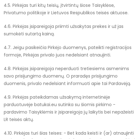
4.5. Pirkėjas turi kitų teisių, įtvirtintų šiose Taisyklėse,
Privatumo politikoje ir Lietuvos Respublikos teisės aktuose.
4.6. Pirkėjas įsipareigoja priimti užsakytas prekes ir už jas
sumokėti sutartą kainą.
4.7. Jeigu pasikeičia Pirkėjo duomenys, pateikti registracijos
formoje, Pirkėjas privalo juos nedelsiant atnaujinti.
4.8. Pirkėjas įsipareigoja neperduoti tretiesiems asmenims
savo prisijungimo duomenų. O praradęs prisijungimo
duomenis, privalo nedelsiant informuoti apie tai Pardavėją.
4.9. Pirkėjas pateikdamas užsakymą internetinėje
parduotuvėje batukai.eu sutinka su šiomis pirkimo -
pardavimo Taisyklėmis ir įsipareigoja jų laikytis bei nepažeisti
LR teisės aktų.
4.10. Pirkėjas turi šias teises:
- Bet kada keisti ir (ar) atnaujinti