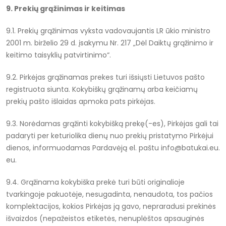
9. Prekių grąžinimas ir keitimas
9.1. Prekių grąžinimas vyksta vadovaujantis LR ūkio ministro
2001 m. birželio 29 d. įsakymu Nr. 217 „Dėl Daiktų grąžinimo ir
keitimo taisyklių patvirtinimo“.
9.2. Pirkėjas grąžinamas prekes turi išsiųsti Lietuvos pašto
registruota siunta. Kokybiškų grąžinamų arba keičiamų
prekių pašto išlaidas apmoka pats pirkėjas.
9.3. Norėdamas grąžinti kokybišką prekę(-es), Pirkėjas gali tai
padaryti per keturiolika dienų nuo prekių pristatymo Pirkėjui
dienos, informuodamas Pardavėją el. paštu info@batukai.eu.
eu.
9.4. Grąžinama kokybiška prekė turi būti originalioje
tvarkingoje pakuotėje, nesugadinta, nenaudota, tos pačios
komplektacijos, kokios Pirkėjas ją gavo, nepraradusi prekinės
išvaizdos (nepažeistos etiketės, nenuplėštos apsauginės