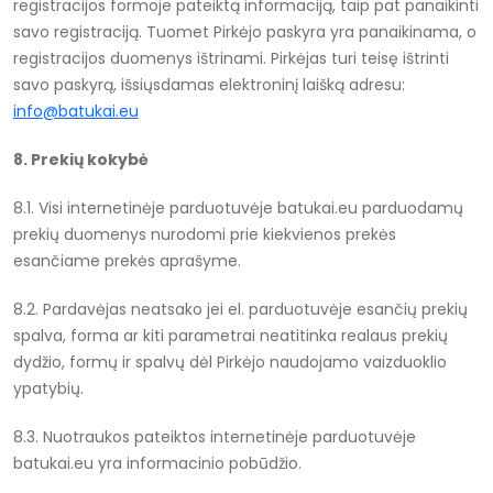
registracijos formoje pateiktą informaciją, taip pat panaikinti
savo registraciją. Tuomet Pirkėjo paskyra yra panaikinama, o
registracijos duomenys ištrinami. Pirkėjas turi teisę ištrinti
savo paskyrą, išsiųsdamas elektroninį laišką adresu:
info@batukai.eu
8. Prekių kokybė
8.1. Visi internetinėje parduotuvėje batukai.eu parduodamų
prekių duomenys nurodomi prie kiekvienos prekės
esančiame prekės aprašyme.
8.2. Pardavėjas neatsako jei el. parduotuvėje esančių prekių
spalva, forma ar kiti parametrai neatitinka realaus prekių
dydžio, formų ir spalvų dėl Pirkėjo naudojamo vaizduoklio
ypatybių.
8.3. Nuotraukos pateiktos internetinėje parduotuvėje
batukai.eu yra informacinio pobūdžio.