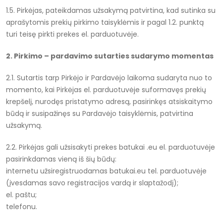
1.5. Pirkėjas, pateikdamas užsakymą patvirtina, kad sutinka su
aprašytomis prekių pirkimo taisyklėmis ir pagal 1.2. punktą
turi teisę pirkti prekes el. parduotuvėje.
2. Pirkimo – pardavimo sutarties sudarymo momentas
2.1. Sutartis tarp Pirkėjo ir Pardavėjo laikoma sudaryta nuo to
momento, kai Pirkėjas el. parduotuvėje suformavęs prekių
krepšelį, nurodęs pristatymo adresą, pasirinkęs atsiskaitymo
būdą ir susipažinęs su Pardavėjo taisyklėmis, patvirtina
užsakymą.
2.2. Pirkėjas gali užsisakyti prekes batukai .eu el. parduotuvėje
pasirinkdamas vieną iš šių būdų:
internetu užsiregistruodamas batukai.eu tel. parduotuvėje
(įvesdamas savo registracijos vardą ir slaptažodį);
el. paštu;
telefonu.