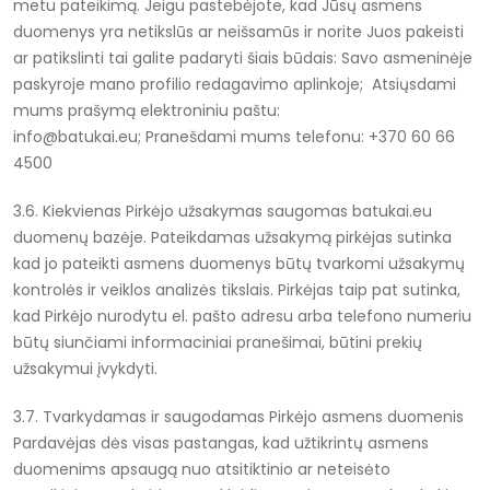
metu pateikimą. Jeigu pastebėjote, kad Jūsų asmens
duomenys yra netikslūs ar neišsamūs ir norite Juos pakeisti
ar patikslinti tai galite padaryti šiais būdais:
Savo asmeninėje
paskyroje mano profilio redagavimo aplinkoje;
Atsiųsdami
mums prašymą elektroniniu paštu:
info@batukai.eu;
Pranešdami mums telefonu: +370 60 66
4500
3.6. Kiekvienas Pirkėjo užsakymas saugomas batukai.eu
duomenų bazėje. Pateikdamas užsakymą pirkėjas sutinka
kad jo pateikti asmens duomenys būtų tvarkomi užsakymų
kontrolės ir veiklos analizės tikslais. Pirkėjas taip pat sutinka,
kad Pirkėjo nurodytu el. pašto adresu arba telefono numeriu
būtų siunčiami informaciniai pranešimai, būtini prekių
užsakymui įvykdyti.
3.7. Tvarkydamas ir saugodamas Pirkėjo asmens duomenis
Pardavėjas dės visas pastangas, kad užtikrintų asmens
duomenims apsaugą nuo atsitiktinio ar neteisėto