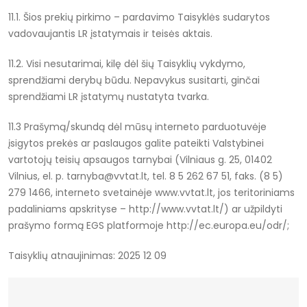
11.1. Šios prekių pirkimo – pardavimo Taisyklės sudarytos
vadovaujantis LR įstatymais ir teisės aktais.
11.2. Visi nesutarimai, kilę dėl šių Taisyklių vykdymo,
sprendžiami derybų būdu. Nepavykus susitarti, ginčai
sprendžiami LR įstatymų nustatyta tvarka.
11.3 Prašymą/skundą dėl mūsų interneto parduotuvėje
įsigytos prekės ar paslaugos galite pateikti Valstybinei
vartotojų teisių apsaugos tarnybai (Vilniaus g. 25, 01402
Vilnius, el. p. tarnyba@vvtat.lt, tel. 8 5 262 67 51, faks. (8 5)
279 1466, interneto svetainėje www.vvtat.lt, jos teritoriniams
padaliniams apskrityse – http://www.vvtat.lt/) ar užpildyti
prašymo formą EGS platformoje http://ec.europa.eu/odr/;
Taisyklių atnaujinimas: 2025 12 09