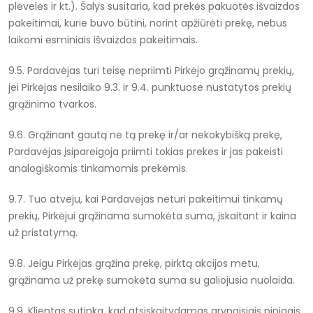
plėvelės ir kt.). Šalys susitaria, kad prekės pakuotės išvaizdos
pakeitimai, kurie buvo būtini, norint apžiūrėti prekę, nebus
laikomi esminiais išvaizdos pakeitimais.
9.5. Pardavėjas turi teisę nepriimti Pirkėjo grąžinamų prekių,
jei Pirkėjas nesilaiko 9.3. ir 9.4. punktuose nustatytos prekių
grąžinimo tvarkos.
9.6. Grąžinant gautą ne tą prekę ir/ar nekokybišką prekę,
Pardavėjas įsipareigoja priimti tokias prekes ir jas pakeisti
analogiškomis tinkamomis prekėmis.
9.7. Tuo atveju, kai Pardavėjas neturi pakeitimui tinkamų
prekių, Pirkėjui grąžinama sumokėta suma, įskaitant ir kaina
už pristatymą.
9.8. Jeigu Pirkėjas grąžina prekę, pirktą akcijos metu,
grąžinama už prekę sumokėta suma su galiojusia nuolaida.
9.9. Klientas sutinka, kad atsiskaitydamas grynaisiais pinigais