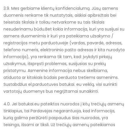
3.9. Mes gerbiame klientų konfidencialumą. Jūsų asmens
duomenis renkame tik nustatytais, aiškiai apibrėžtais bei
teisėtais tikslais ir toliau netvarkome su tais tikslais
nesuderinamu būdu.Bet kokia informacija, kuri yra susijusi su
asmens duomenimis ir kuri yra pateikiama užsakymo /
registracijos metu parduotuvėje (vardas, pavardė, adresas,
telefono numeris, elektroninio pašto adresas ir kita nurodyta
informacija), yra renkama tik tam, kad: įvykdyti pirkėjų
užsakymus, išspręsti problemas, susijusias su prekių
pristatymu. Asmeninė informacija nebus skelbiama,
atiduota ar kitokiais būdais perduota tretiems asmenims.
Sustabdžius el.parduotuvės batukai. eu veiklą, visi surinkti
vartotojų duomenys bus negrįžtamai sunaikinti.
4.0. Jei batukai.eu pateiktos nuorodos į kitų trečiųjų asmenų
tinklapius, tai Pardavėjas negarantuoja, kad informacija,
kurią galima peržiūrėti paspaudus šias nuorodas, yra
teisinga, išsami ar tiksli. Už trečiųjų asmenų pateikiamos