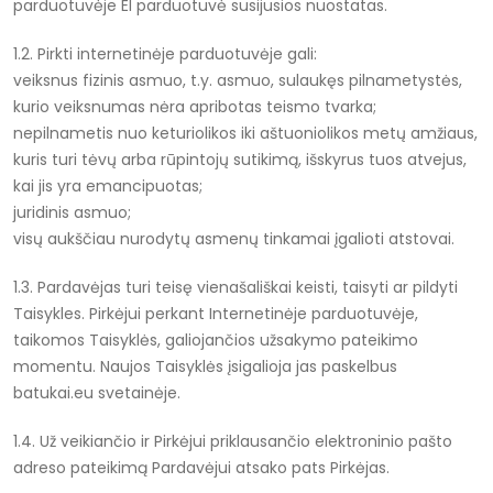
parduotuvėje El parduotuvė susijusios nuostatas.
1.2. Pirkti internetinėje parduotuvėje gali:
veiksnus fizinis asmuo, t.y. asmuo, sulaukęs pilnametystės,
kurio veiksnumas nėra apribotas teismo tvarka;
nepilnametis nuo keturiolikos iki aštuoniolikos metų amžiaus,
kuris turi tėvų arba rūpintojų sutikimą, išskyrus tuos atvejus,
kai jis yra emancipuotas;
juridinis asmuo;
visų aukščiau nurodytų asmenų tinkamai įgalioti atstovai.
1.3. Pardavėjas turi teisę vienašališkai keisti, taisyti ar pildyti
Taisykles. Pirkėjui perkant Internetinėje parduotuvėje,
taikomos Taisyklės, galiojančios užsakymo pateikimo
momentu. Naujos Taisyklės įsigalioja jas paskelbus
batukai.eu svetainėje.
1.4. Už veikiančio ir Pirkėjui priklausančio elektroninio pašto
adreso pateikimą Pardavėjui atsako pats Pirkėjas.