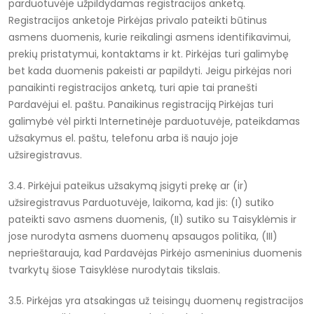
parduotuvėje užpildydamas registracijos anketą.
Registracijos anketoje Pirkėjas privalo pateikti būtinus
asmens duomenis, kurie reikalingi asmens identifikavimui,
prekių pristatymui, kontaktams ir kt. Pirkėjas turi galimybę
bet kada duomenis pakeisti ar papildyti. Jeigu pirkėjas nori
panaikinti registracijos anketą, turi apie tai pranešti
Pardavėjui el. paštu. Panaikinus registraciją Pirkėjas turi
galimybė vėl pirkti Internetinėje parduotuvėje, pateikdamas
užsakymus el. paštu, telefonu arba iš naujo joje
užsiregistravus.
3.4. Pirkėjui pateikus užsakymą įsigyti prekę ar (ir)
užsiregistravus Parduotuvėje, laikoma, kad jis: (I) sutiko
pateikti savo asmens duomenis, (II) sutiko su Taisyklėmis ir
jose nurodyta asmens duomenų apsaugos politika, (III)
neprieštarauja, kad Pardavėjas Pirkėjo asmeninius duomenis
tvarkytų šiose Taisyklėse nurodytais tikslais.
3.5. Pirkėjas yra atsakingas už teisingų duomenų registracijos