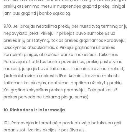
prekių atsiėmimo metu ir nusprendęs grąžinti prekę, pinigai
jam bus grąžinti į banko sąskaitą.
9.10. Jei pirkėjas neatsiima prekių per nustatytą terminą ar jų
nepavyksta įteikti Pirkėjui ir pirkėjas buvo sumokėjęs už
prekes ir jų pristatymą, tokios prekės grąžinamos Pardavėjui,
užsakymas atšaukiamas, o Pirkėjui grąžinami už prekes
sumokėti pinigai, atskaičius banko mokesčius, taikomus
Pardavėjui už atliktus banko pavedimus, prekių pristatymo
mokestį, jeigu jis buvo taikomas, ir administravimo mokestį.
(Administravimo mokestis 1Eur. Administravimo mokestis
taikomas kai pirkėjas, neatsiima, nepriima užsakytų prekių.
Kai grąžina kokybiškas prekes pardavėjui. Taip pat kai už
prekes perveda ne tinkamą pinigų sumą).
10. Rinkodara ir informacija
10.1. Pardavėjas internetinėje parduotuvėje batukai.eu gali
organizuoti įvairias akcijas ir pasiūlymus.