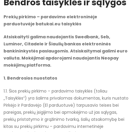
Bendros taisyklės ir sąlygos
Prekių pirkimo – pardavimo elektroninėje
parduotuvėje batukai.eu taisyklės
Atsiskaityti galima naudojantis Swedbank, Seb,
Luminor, Citadele ir Šiaulių bankas elektroninės
bankininkystės paslaugomis. Atsiskaitymai galimi euro
valiuta. Mokėjimai apdorojami naudojantis Neopay
mokėjimų platforma.
1. Bendrosios nuostatos
1.1. Šios prekių pirkimo – pardavimo taisyklės (toliau
„Taisyklės“) yra šalims privalomas dokumentas, kuris nustato
Pirkėjo ir Pardavėjo (El parduotuvė) tarpusavio teises bei
pareigas, prekių įsigijimo bei apmokėjimo už jas sąlygas,
prekių pristatymo ir grąžinimo tvarką, šalių atsakomybę bei
kitas su prekių pirkimu – pardavimu internetinėje