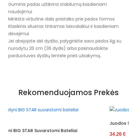
Guminis padas užtikrina stabilumą kasdieniam
naudojimui
Minkšta viršutinė dalis prisitaiko prie pėdos formos
Klasikinis siluetas tinkamas laisvalaikiui ir kasdieniam
dėvėjimui
Jei abejojate dėl dydžio, palyginkite savo pėdos ilgį su
nurodytu 26 cm (36 dydis) arba pasinaudokite
parduotuvės dydžių lentele prieš užsakymą.
Specifikacija
Spalva
Juoda
Rekomenduojamos Prekės
Dydžiai
Siūlome rinktis tokį dydį, kokį
dėvite
Užsegimas
Suvarstomi
Juodos Spalvos BIG STAR Espadrilės (POL715
Išorinė medžiaga
Tekstilė
ai
34.26 €