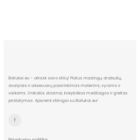
Vidus
Tekstilė
Šiltas
Ne
Kulno tipas
Be kulno
Bendras ilgis
5,5 cm
Kategorija
Moterims
Platforma /
2 cm
padas
Batukai.eu - atrask savo stilių! Platus madingų drabužių,
avalynės ir aksesuarų pasirinkimas moterims, vyrams ir
Valdiklis
-
vaikams. Unikalūs dizainai, kokybiškos medžiagos ir greitas
pristatymas. Apsirenk stilingai su Batukai.eu!
Būklė
Nauja
Privatumo politika