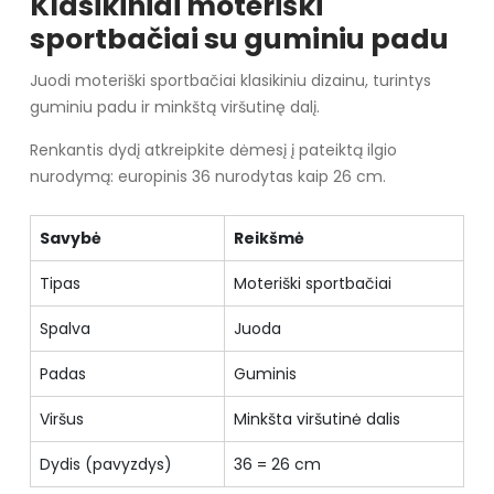
Klasikiniai moteriški
sportbačiai su guminiu padu
Juodi moteriški sportbačiai klasikiniu dizainu, turintys
guminiu padu ir minkštą viršutinę dalį.
Renkantis dydį atkreipkite dėmesį į pateiktą ilgio
nurodymą: europinis 36 nurodytas kaip 26 cm.
Savybė
Reikšmė
Tipas
Moteriški sportbačiai
Spalva
Juoda
Padas
Guminis
Viršus
Minkšta viršutinė dalis
Dydis (pavyzdys)
36 = 26 cm