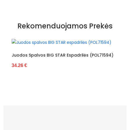
Specifikacija
Spalva
Balta
Rekomenduojamos Prekės
Dydžiai
Siūlome rinktis tokį dydį, kokį
dėvite
Užsegimas
Suvarstomi
Juodos Spalvos BIG STAR Espadrilės (POL71594)
Išorinė medžiaga
Tekstilė
34.26 €
Vidus
Tekstilė
Šiltas
Ne
Kulno tipas
Be kulno
Bendras ilgis
6 cm
Platforma /
2 cm
padas