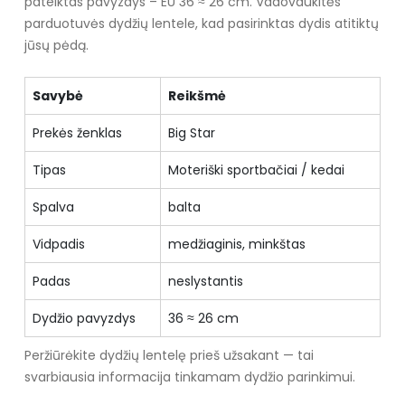
pateiktas pavyzdys – EU 36 ≈ 26 cm. Vadovaukitės
parduotuvės dydžių lentele, kad pasirinktas dydis atitiktų
jūsų pėdą.
Savybė
Reikšmė
Prekės ženklas
Big Star
Tipas
Moteriški sportbačiai / kedai
Spalva
balta
Vidpadis
medžiaginis, minkštas
Padas
neslystantis
Dydžio pavyzdys
36 ≈ 26 cm
Peržiūrėkite dydžių lentelę prieš užsakant — tai
svarbiausia informacija tinkamam dydžio parinkimui.