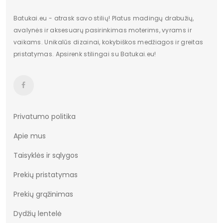
Kategorija
Moterims
Batukai.eu - atrask savo stilių! Platus madingų drabužių,
avalynės ir aksesuarų pasirinkimas moterims, vyrams ir
Valdiklis
-
vaikams. Unikalūs dizainai, kokybiškos medžiagos ir greitas
pristatymas. Apsirenk stilingai su Batukai.eu!
Būklė
Nauja
Privatumo politika
Apie mus
Taisyklės ir sąlygos
Prekių pristatymas
Prekių grąžinimas
Dydžių lentelė