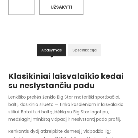
UŽSAKYTI
Apašymas
Specifikacija
Klasikiniai laisvalaikio kedai
su neslystančiu padu
Lenkiško prekės ženklo Big Star moteriški sportbačiai,
balti, klasikinio silueto — tinka kasdieniam ir laisvalaikio
stiliui. Batai turi baltą įdėklą su Big Star logotipu,
medžiaginį minkštą vidpadį ir neslystantį pado profilį.
Renkantis dydį atkreipkite dėmesį į vidpadžio ilgį: