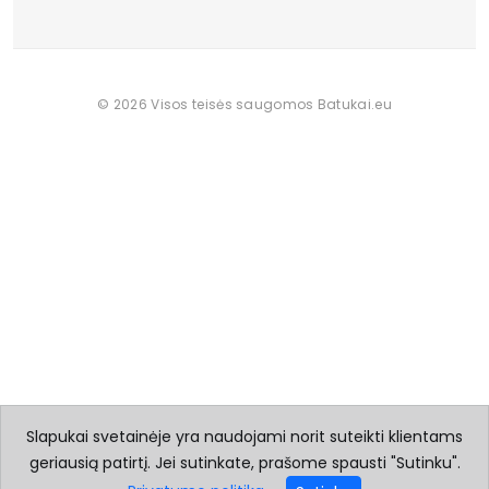
© 2026 Visos teisės saugomos Batukai.eu
Slapukai svetainėje yra naudojami norit suteikti klientams
geriausią patirtį. Jei sutinkate, prašome spausti "Sutinku".