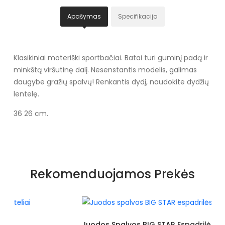
Apašymas
Specifikacija
Klasikiniai moteriški sportbačiai. Batai turi guminį padą ir
minkštą viršutinę dalį. Nesenstantis modelis, galimas
daugybe gražių spalvų! Renkantis dydį, naudokite dydžių
lentelę.
36 26 cm.
Specifikacija
Spalva
Raudonos spalvos atspalviai
Rekomenduojamos Prekės
Dydžiai
Siūlome rinktis tokį dydį, kokį
dėvite
Užsegimas
Suvarstomi
Juodos Spalvos BIG STAR Espadrilės (POL71594)