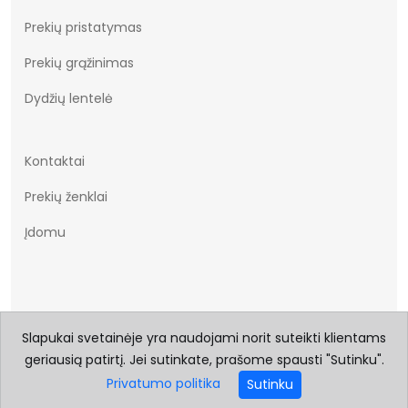
Prekių pristatymas
Prekių grąžinimas
Dydžių lentelė
Kontaktai
Prekių ženklai
Įdomu
Slapukai svetainėje yra naudojami norit suteikti klientams
geriausią patirtį. Jei sutinkate, prašome spausti "Sutinku".
© 2026 Visos teisės saugomos Batukai.eu
Privatumo politika
Sutinku