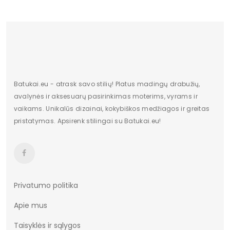
dėvite
Platforma /
2 cm
padas
Bendras ilgis
5,5 cm
Kategorija
Moterims
Batukai.eu - atrask savo stilių! Platus madingų drabužių,
avalynės ir aksesuarų pasirinkimas moterims, vyrams ir
Valdiklis
-
vaikams. Unikalūs dizainai, kokybiškos medžiagos ir greitas
pristatymas. Apsirenk stilingai su Batukai.eu!
Būklė
Nauja
Privatumo politika
Apie mus
Taisyklės ir sąlygos