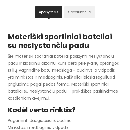
Apašymas
Specifikacija
Moteriški sportiniai bateliai
su neslystančiu padu
Šie moteriški sportiniai bateliai pasižymi neslystančiu
padu ir klasikiniu dizainu, kuris dera prie įvairių aprangos
stilių. Pagrindinė batų medžiaga – audinys, o vidpadis
yra minkštas ir medžiaginis. Raišteliai leidžia reguliuoti
prigludimą pagal pėdos formą. Moteriški sportiniai
bateliai su neslystančiu padu – praktiškas pasirinkimas
kasdieniam avėjimui.
Kodėl verta rinktis?
Pagaminti daugiausia iš audinio
Minkštas, medžiaginis vidpadis