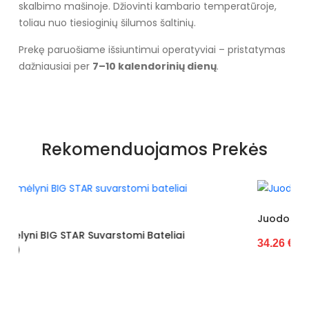
skalbimo mašinoje. Džiovinti kambario temperatūroje,
toliau nuo tiesioginių šilumos šaltinių.
Prekę paruošiame išsiuntimui operatyviai – pristatymas
dažniausiai per
7–10 kalendorinių dienų
.
Specifikacija
Spalva
Balta
Rekomenduojamos Prekės
Užsegimas
Suvarstomi
Išorinė medžiaga
Tekstilė
Vidus
Tekstilė
Juodos Spalvos BIG STAR Espadrilės (POL7159
i
34.26 €
Šiltas
Ne
Kulno tipas
Be kulno
Dydžiai
Siūlome rinktis tokį dydį, kokį