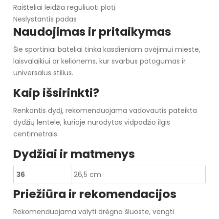
Raišteliai leidžia reguliuoti plotį
Neslystantis padas
Naudojimas ir pritaikymas
Šie sportiniai bateliai tinka kasdieniam avėjimui mieste,
laisvalaikiui ar kelionėms, kur svarbus patogumas ir
universalus stilius.
Kaip išsirinkti?
Renkantis dydį, rekomenduojama vadovautis pateikta
dydžių lentele, kurioje nurodytas vidpadžio ilgis
centimetrais.
Dydžiai ir matmenys
36
26,5 cm
Priežiūra ir rekomendacijos
Rekomenduojama valyti drėgna šluoste, vengti