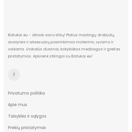
Bato priekis
Atviras
Dydis
Standartinis
Pašiltinimas
Nėra
Batukai.eu - atrask savo stilių! Platus madingų drabužių,
avalynės ir aksesuarų pasirinkimas moterims, vyrams ir
Originali gamintojo pakuotė
Dėžė
vaikams. Unikalūs dizainai, kokybiškos medžiagos ir greitas
pristatymas. Apsirenk stilingai su Batukai.eu!
Lytis
Moterims
Būklė
Nauja
Aukštis
Aukšti
Batų aukštis
13,5
Privatumo politika
Apie mus
Kulno/platformos aukštis
3
Taisyklės ir sąlygos
Dominuojantis raštas
Be rašto
Prekių pristatymas
Užsegimas
Suvarstomi