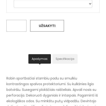
UŽSAKYTI
Apašymas
Specifikacija
Robin sportbačiai stambiu padu su smulkiu
kontrastingos spalvos protektoriumi. Su kulkšnies ilgio
batviršiu. Susegami plokščiais raišteliais. Apvali nosis su
perforacija. Dekoruoti dygsniais ir intarpais. Pagaminti iš
ekologiškos odos. Su minkštu putų vidpadžiu. Devintojo