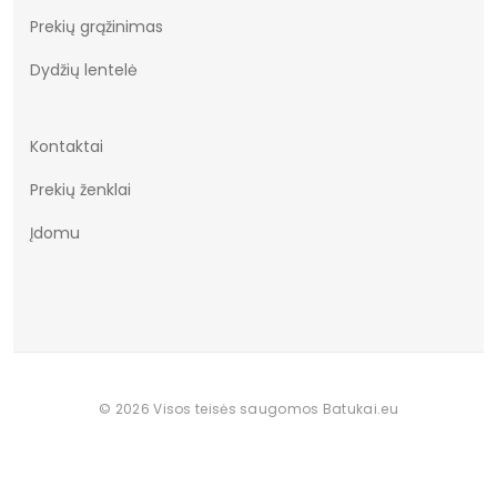
Prekių grąžinimas
Dydžiai
36-41
Dydžių lentelė
Vertimai
cze
Kontaktai
Prekių ženklai
Įdomu
© 2026 Visos teisės saugomos Batukai.eu