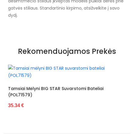
dešimtmečio stiliaus įkvėptas modelis puikiai derės prie
gatvės stiliaus. Standartinio kirpimo, atsižvelkite į savo
dydį.
Specifikacija
Papildomos funkcijos
Nėra
Rekomenduojamos Prekės
Kolekcija
Visiems sezonams
Spalva
Žalias
Pado spalva
Žalias
Juodos Spalvo
yni BIG STAR Suvarstomi Bateliai
34.26 €
Modelis
2HO-YD650-02
pado medžiaga
Guma
Vidpadžio medžiaga
Audinys
Išorinė medžiaga
Dirbtinė oda