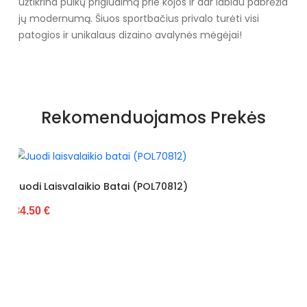
užtikrina puikų prigludimą prie kojos ir dar labiau pabrėžia
jų modernumą. Šiuos sportbačius privalo turėti visi
patogios ir unikalaus dizaino avalynės mėgėjai!
Specifikacija
Papildomos funkcijos
Nėra
Rekomenduojamos Prekės
Kolekcija
Vasara/pavasaris
Spalva
Oranžinė
Pado spalva
Baltas
L70812)
Juodos Spalvos Aukštakulniai 
34.28 €
Modelis
6396
pado medžiaga
Guma
išorinė medžiaga
Audinys
Bato priekis
Atviras