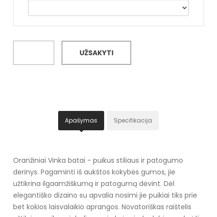
UŽSAKYTI
Apašymas
Specifikacija
Oranžiniai Vinka batai - puikus stiliaus ir patogumo
derinys. Pagaminti iš aukštos kokybės gumos, jie
užtikrina ilgaamžiškumą ir patogumą dėvint. Dėl
elegantiško dizaino su apvalia nosimi jie puikiai tiks prie
bet kokios laisvalaikio aprangos. Novatoriškas raištelis