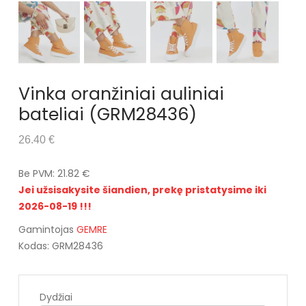
Vinka oranžiniai auliniai
bateliai (GRM28436)
26.40 €
Be PVM: 21.82 €
Jei užsisakysite šiandien, prekę pristatysime iki
2026-08-19 !!!
Gamintojas
GEMRE
Kodas: GRM28436
Dydžiai