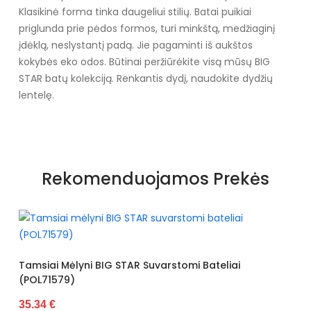
Klasikinė forma tinka daugeliui stilių. Batai puikiai
priglunda prie pėdos formos, turi minkštą, medžiaginį
įdėklą, neslystantį padą. Jie pagaminti iš aukštos
kokybės eko odos. Būtinai peržiūrėkite visą mūsų BIG
STAR batų kolekciją. Renkantis dydį, naudokite dydžių
lentelę.
Specifikacija
Spalva
Balta
Rekomenduojamos Prekės
Dydžiai
Siūlome rinktis tokį dydį, kokį
dėvite
Užsegimas
Suvarstomi
Išorinė medžiaga
Eko oda
Tamsiai Mėlyni BIG STAR Suvarstomi Bateliai
(POL71579)
Vidus
Tekstilė
35.34 €