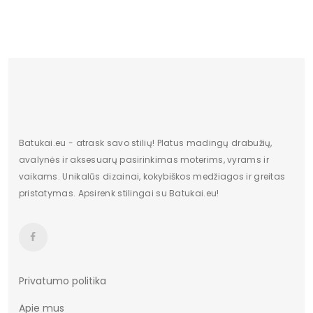
Šiltas
Ne
Kulno tipas
Be kulno
Bendras ilgis
6 cm
Platforma /
2,5 cm
padas
Kategorija
Moterims
Batukai.eu - atrask savo stilių! Platus madingų drabužių,
avalynės ir aksesuarų pasirinkimas moterims, vyrams ir
Valdiklis
-
vaikams. Unikalūs dizainai, kokybiškos medžiagos ir greitas
pristatymas. Apsirenk stilingai su Batukai.eu!
Būklė
Nauja
Privatumo politika
Apie mus