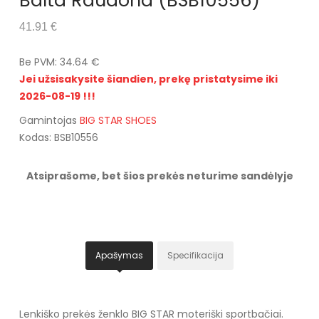
Balta Raudona (BSB10556)
41.91 €
Be PVM: 34.64 €
Jei užsisakysite šiandien, prekę pristatysime iki
2026-08-19 !!!
Gamintojas
BIG STAR SHOES
Kodas: BSB10556
Atsiprašome, bet šios prekės neturime sandėlyje
Apašymas
Specifikacija
Lenkiško prekės ženklo BIG STAR moteriški sportbačiai.