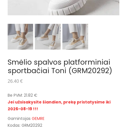
Smėlio spalvos platforminiai
sportbačiai Toni (GRM20292)
26.40 €
Be PVM: 21.82 €
Jei užsisakysite šiandien, prekę pristatysime iki
2026-08-19 !!!
Gamintojas
GEMRE
Kodas: GRM20292