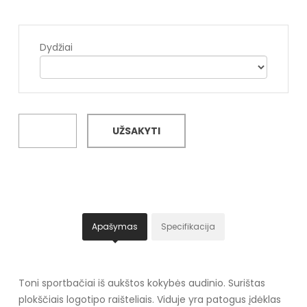
Dydžiai
UŽSAKYTI
Apašymas
Specifikacija
Toni sportbačiai iš aukštos kokybės audinio. Surištas
plokščiais logotipo raišteliais. Viduje yra patogus įdėklas