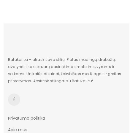
Vidpadžio medžiaga
Audinys
Išorinė medžiaga
Dirbtinė oda
Bato priekis
Atviras
Dydis
Standartinis
Pašiltinimas
Nėra
Batukai.eu - atrask savo stilių! Platus madingų drabužių,
avalynės ir aksesuarų pasirinkimas moterims, vyrams ir
Originali gamintojo pakuotė
Dėžė
vaikams. Unikalūs dizainai, kokybiškos medžiagos ir greitas
pristatymas. Apsirenk stilingai su Batukai.eu!
Lytis
Moterims
Būklė
Nauja
Aukštis
Žemas
Batų aukštis
10
Privatumo politika
Apie mus
Kulno/platformos aukštis
6