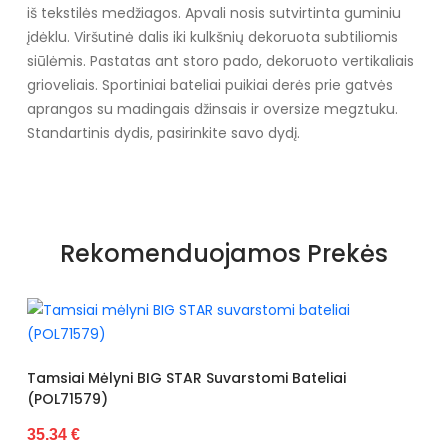
iš tekstilės medžiagos. Apvali nosis sutvirtinta guminiu
įdėklu. Viršutinė dalis iki kulkšnių dekoruota subtiliomis
siūlėmis. Pastatas ant storo pado, dekoruoto vertikaliais
grioveliais. Sportiniai bateliai puikiai derės prie gatvės
aprangos su madingais džinsais ir oversize megztuku.
Standartinis dydis, pasirinkite savo dydį.
Specifikacija
Papildomos funkcijos
Nėra
Rekomenduojamos Prekės
Kolekcija
Visiems sezonams
Spalva
chaki
Pado spalva
Baltas
Juodos Spalvos 
i BIG STAR Suvarstomi Bateliai
34.26 €
Modelis
VO-YD226-01
pado medžiaga
Guma