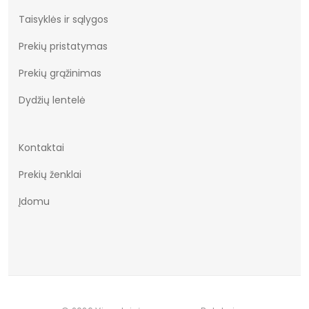
Taisyklės ir sąlygos
Dominuojantis raštas
modelis
Prekių pristatymas
Užsegimas
suvarstoma
Prekių grąžinimas
Dydžiai
36-41
Dydžių lentelė
Vertimai
cze
Kontaktai
Prekių ženklai
Įdomu