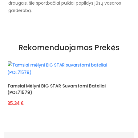
draugais, šie sportbačiai puikiai papildys jūsų vasaros
garderobą.
Specifikacija
Papildomos funkcijos
Nėra
Rekomenduojamos Prekės
Kolekcija
Visiems sezonams
Spalva
Smėlio spalvos
Pado spalva
Smėlio spalvos
Juodos Spalvos BIG STAR Esp
uvarstomi Bateliai
34.26 €
Modelis
Ta-29
pado medžiaga
Guma
išorinė medžiaga
Audinys
Bato priekis
Atviras