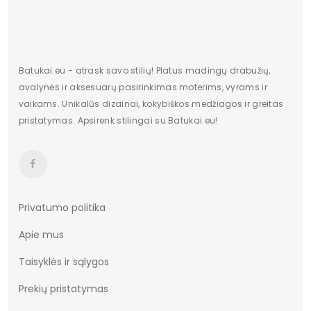
Dydis
Standartinis
Pašiltinimas
Nėra
Originali gamintojo pakuotė
Dėžė
Batukai.eu - atrask savo stilių! Platus madingų drabužių,
avalynės ir aksesuarų pasirinkimas moterims, vyrams ir
Lytis
moteriška
vaikams. Unikalūs dizainai, kokybiškos medžiagos ir greitas
pristatymas. Apsirenk stilingai su Batukai.eu!
Būklė
Nauja
Aukštis
Žemas
Batų aukštis
8
Kulno/platformos aukštis
4
Privatumo politika
Apie mus
Dominuojantis raštas
Be rašto
Taisyklės ir sąlygos
Užsegimas
Suvarstomi
Prekių pristatymas
Vidpadžio medžiaga
Audinys