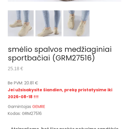
smėlio spalvos medžiaginiai
sportbačiai (GRM27516)
25.18 €
Be PVM: 20.81 €
Jei užsisakysite šiandien, prekę pristatysime iki
2026-08-18 !!!
Gamintojas
GEMRE
Kodas: GRM27516
Atsiprašome, bet šios prekės neturime sandėlyje