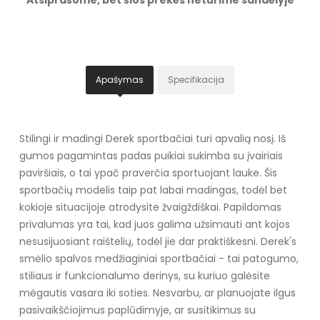
Apašymas
Specifikacija
Stilingi ir madingi Derek sportbačiai turi apvalią nosį. Iš
gumos pagamintas padas puikiai sukimba su įvairiais
paviršiais, o tai ypač praverčia sportuojant lauke. Šis
sportbačių modelis taip pat labai madingas, todėl bet
kokioje situacijoje atrodysite žvaigždiškai. Papildomas
privalumas yra tai, kad juos galima užsimauti ant kojos
nesusijuosiant raištelių, todėl jie dar praktiškesni. Derek's
smėlio spalvos medžiaginiai sportbačiai - tai patogumo,
stiliaus ir funkcionalumo derinys, su kuriuo galėsite
mėgautis vasara iki soties. Nesvarbu, ar planuojate ilgus
pasivaikščiojimus paplūdimyje, ar susitikimus su