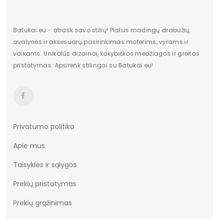
Pašiltinimas
Taip
Originali gamintojo pakuotė
Dėžė
Batukai.eu - atrask savo stilių! Platus madingų drabužių,
avalynės ir aksesuarų pasirinkimas moterims, vyrams ir
Lytis
Moterims
vaikams. Unikalūs dizainai, kokybiškos medžiagos ir greitas
pristatymas. Apsirenk stilingai su Batukai.eu!
Būklė
Nauja
Aukštis
Aukšti
Batų aukštis
15
Kulno/platformos aukštis
5
Privatumo politika
Apie mus
Dominuojantis raštas
Be rašto
Taisyklės ir sąlygos
Užsegimas
Suvarstomi
Prekių pristatymas
Vertimai
cze
Prekių grąžinimas