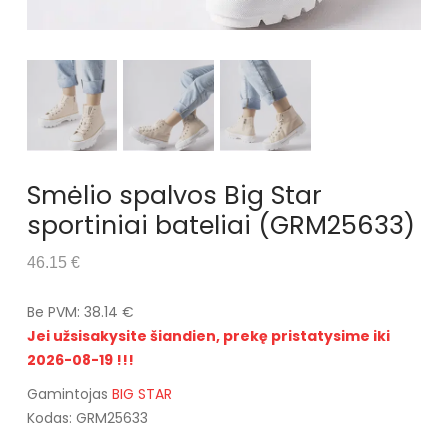
Smėlio spalvos Big Star
sportiniai bateliai (GRM25633)
46.15 €
Be PVM: 38.14 €
Jei užsisakysite šiandien, prekę pristatysime iki
2026-08-19 !!!
Gamintojas
BIG STAR
Kodas: GRM25633