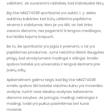
vaikštant. Jie suvarstomi raišteliais, kad individualiai tiktų.
Big Star MM274038 sportbačiai yra aukšti, t. y. siekia
aukščiau kulkšnies, kad būtų užtikrinta papildoma
atrama ir stabilumas. Nors jie yra šilti, vis tiek tinka
vasaros dienoms, nes pagaminti iš lengvos medžiagos,
kuri leidžia kojoms kvėpuoti.
Be to, šie sportbačiai yra pigūs ir prieinami, o tai yra
papildomas privalumas. Jums nebūtina išleisti daugybės
pinigų, kad atrodytumėte madingai ir stilingai. Smėlio
spalvos bateliai yra universalūs ir lengvai derinami prie
įvairių stilių.
Apibendrinant galima teigti, kad Big Star MM274038
smėlio spalvos šilti bateliai vidutiniu kulnu yra moteriška
avalynė, turinti visas idealios avalynės šaltesnėms
dienoms savybes. Jie patogūs, madingi, nebrangūs ir
madingi, todėl yra puikus pasirinkimas bet kuriai
moteriai.