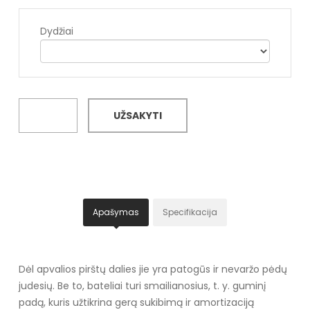
Dydžiai
UŽSAKYTI
Apašymas
Specifikacija
Dėl apvalios pirštų dalies jie yra patogūs ir nevaržo pėdų
judesių. Be to, bateliai turi smailianosius, t. y. guminį
padą, kuris užtikrina gerą sukibimą ir amortizaciją