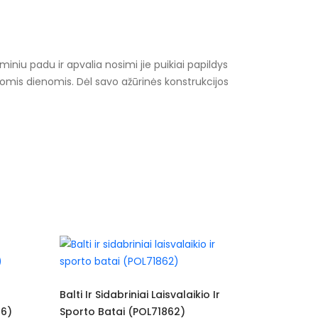
iniu padu ir apvalia nosimi jie puikiai papildys
štomis dienomis. Dėl savo ažūrinės konstrukcijos
ms
isvalaikio Ir
Rožiniai Sporto Ir Laisvalaikio
T
1862)
Bateliai (POL72135)
(