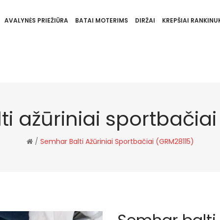
AVALYNĖS PRIEŽIŪRA
BATAI MOTERIMS
DIRŽAI
KREPŠIAI RANKINUK
i ažūriniai sportbačia
/
Semhar Balti Ažūriniai Sportbačiai (GRM28115)