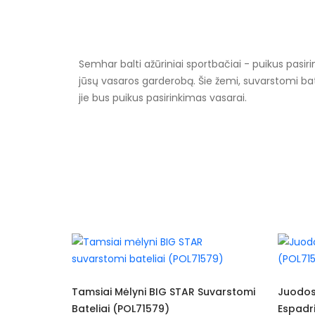
Semhar balti ažūriniai sportbačiai - puikus pasir
jūsų vasaros garderobą. Šie žemi, suvarstomi bate
jie bus puikus pasirinkimas vasarai.
Specifikacija
Papildomos funkcijos
Kolekcija
Spalva
Pado spalva
Modelis
IG STAR Suvarstomi
Juodos Spalvos BIG STAR
9)
Espadrilės (POL71594)
pado medžiaga