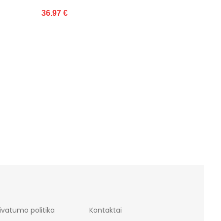
27.96 €
3
ivatumo politika
Kontaktai