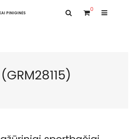
0
AI PINIGINĖS
i (GRM28115)