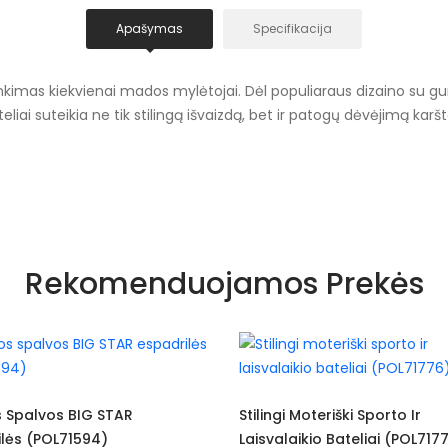
Apašymas
Specifikacija
inkimas kiekvienai mados mylėtojai. Dėl populiaraus dizaino su gum
liai suteikia ne tik stilingą išvaizdą, bet ir patogų dėvėjimą kar
Ažūriniai
Rekomenduojamos Prekės
Visiems sezona
Rožė
Baltas
DF717
Stilingi Moteriški Sporto Ir
Balti Ir Sidabriniai La
Laisvalaikio Bateliai (POL71776)
Sporto Batai (POL7
Guma