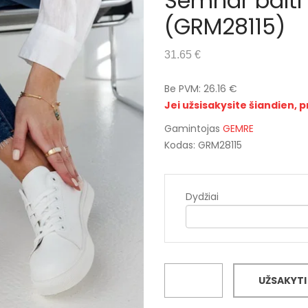
Semhar balti 
(GRM28115)
31.65 €
Be PVM: 26.16 €
Jei užsisakysite šiandien, p
Gamintojas
GEMRE
Kodas: GRM28115
Dydžiai
UŽSAKYTI