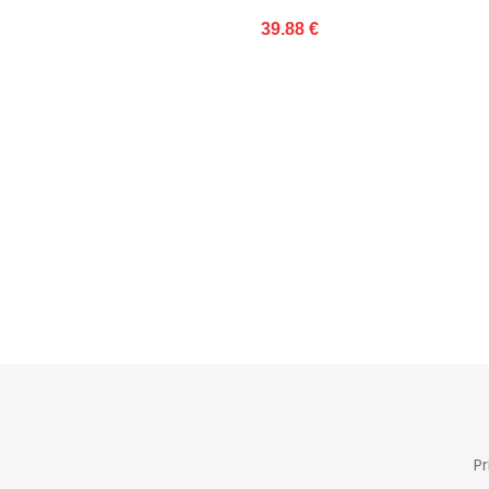
39.88 €
36.97 €
Dirbtinė oda
Atviras
Standartinis
Nėra
Dėžė
moteriška
Nauja
Žemas
10
3
Pr
Rožinis