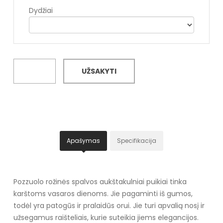
Dydžiai
UŽSAKYTI
Apašymas
Specifikacija
Pozzuolo rožinės spalvos aukštakulniai puikiai tinka
karštoms vasaros dienoms. Jie pagaminti iš gumos,
todėl yra patogūs ir pralaidūs orui. Jie turi apvalią nosį ir
užsegamus raišteliais, kurie suteikia jiems elegancijos.