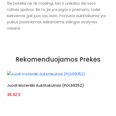
Šie bateliai ne tik madingi, bet ir unikalūs dėl savo
rožinės spalvos. Be to, jie yra pigūs ir prieinami, todėl
kiekvienas gali juos sau leisti. Pozzuolo aukštakulniai yra
puikus pasirinkimas ieškantiems stilingos avalynės
vasarai.
Specifikacija
Papildomos funkcijos
Nėra
Rekomenduojamos Prekės
Kolekcija
Visiems sezonams
Spalva
Rožinis
Pado spalva
Baltas
štakulniai (POL69352)
Juodi Laisvalaikio Bata
34.50 €
Modelis
2672
pado medžiaga
Guma