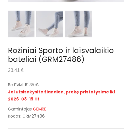
Rožiniai Sporto ir laisvalaikio
bateliai (GRM27486)
23.41 €
Be PVM: 19.35 €
Jei užsisakysite šiandien, prekę pristatysime iki
2026-08-19 !!!
Gamintojas
GEMRE
Kodas: GRM27486