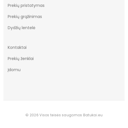
Prekių pristatymas
Užsegimas
Įsispiriami
Prekių grąžinimas
Dydžių lentelė
Kontaktai
Prekių ženklai
Įdomu
© 2026 Visos teisės saugomos Batukai.eu