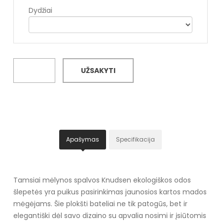
Dydžiai
UŽSAKYTI
Apašymas
Specifikacija
Tamsiai mėlynos spalvos Knudsen ekologiškos odos
šlepetės yra puikus pasirinkimas jaunosios kartos mados
mėgėjams. Šie plokšti bateliai ne tik patogūs, bet ir
elegantiški dėl savo dizaino su apvalia nosimi ir įsiūtomis