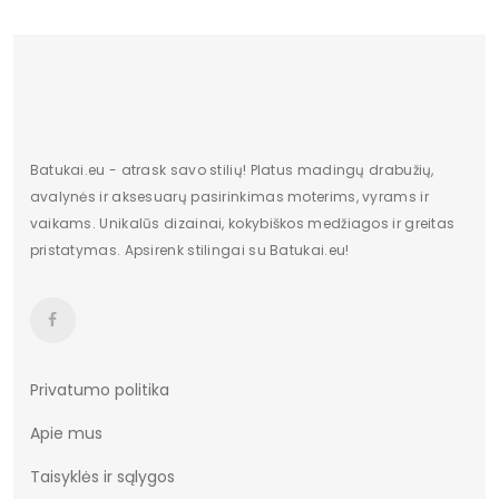
išorinė medžiaga
Dirbtinė oda
Bato priekis
Atviras
Dydis
Standartinis
Pašiltinimas
Nėra
Batukai.eu - atrask savo stilių! Platus madingų drabužių,
avalynės ir aksesuarų pasirinkimas moterims, vyrams ir
Originali gamintojo pakuotė
Dėžė
vaikams. Unikalūs dizainai, kokybiškos medžiagos ir greitas
pristatymas. Apsirenk stilingai su Batukai.eu!
Lytis
moteriška
Būklė
Nauja
Aukštis
Žemas
Batų aukštis
6
Privatumo politika
Apie mus
Kulno/platformos aukštis
1
Taisyklės ir sąlygos
Dominuojantis raštas
Be rašto