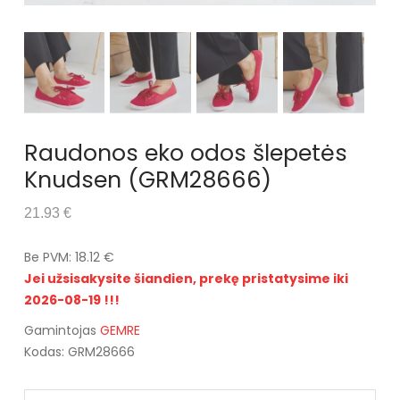
Raudonos eko odos šlepetės
Knudsen (GRM28666)
21.93 €
Be PVM: 18.12 €
Jei užsisakysite šiandien, prekę pristatysime iki
2026-08-19 !!!
Gamintojas
GEMRE
Kodas: GRM28666