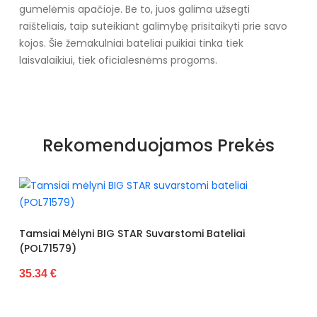
gumelėmis apačioje. Be to, juos galima užsegti
raišteliais, taip suteikiant galimybę prisitaikyti prie savo
kojos. Šie žemakulniai bateliai puikiai tinka tiek
laisvalaikiui, tiek oficialesnėms progoms.
Specifikacija
Papildomos funkcijos
Nėra
Rekomenduojamos Prekės
Kolekcija
Pavasaris Vasara
Spalva
Raudona
Pado spalva
Raudona
Juodos 
ai Mėlyni BIG STAR Suvarstomi Bateliai
34.26 €
Modelis
3955B
71579)
pado medžiaga
Guma
4 €
Vidpadžio medžiaga
Audinys