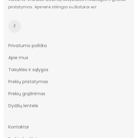
pristatymas. Apsirenk stilingai su Batukai.eu!
Pakuotės būklė
Originalus
Batų plotis
Nėra
Spalva
Rausva
Atspalvis
Nėra
Privatumo politika
Apie mus
Papildoma spalva
Nėra
Taisyklės ir sąlygos
Originali gamintojo pakuotė
Dėžė
Prekių pristatymas
Aukštis
Žemas
Prekių grąžinimas
Kulno/platformos aukštis
3
Dydžių lentelė
Dominuojantis raštas
Be rašto
Užsegimas
Įsispiriami
Kontaktai
Vertimai
cze