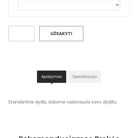
UŽSAKYTI
Apašymas
Specifikacija
Standartinis dydis, siūlome vadovautis savo dydžiu.
Specifikacija
Papildomos funkcijos
Nėra