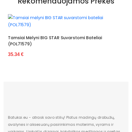
Rekomenduojamos Prekės
Kolekcija
Visiems sezonams
Pado spalva
Rožinis
pado medžiaga
Guma
Juodos Spalvos 
i BIG STAR Suvarstomi Bateliai
34.26 €
Vidpadžio medžiaga
Audinys
Išorinė medžiaga
Audinys
Bato priekis
Atviras
Pašiltinimas
Nėra
Lytis
Moterims
Dydis UK
Nėra
Dydis US
Nėra
Batukai.eu - atrask savo stilių! Platus madingų drabužių,
avalynės ir aksesuarų pasirinkimas moterims, vyrams ir
Būklė
Nauja
vaikams. Unikalūs dizainai, kokybiškos medžiagos ir greitas