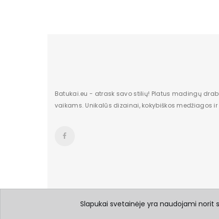
Batukai.eu - atrask savo stilių! Platus madingų dra
vaikams. Unikalūs dizainai, kokybiškos medžiagos ir g
Slapukai svetainėje yra naudojami norit su