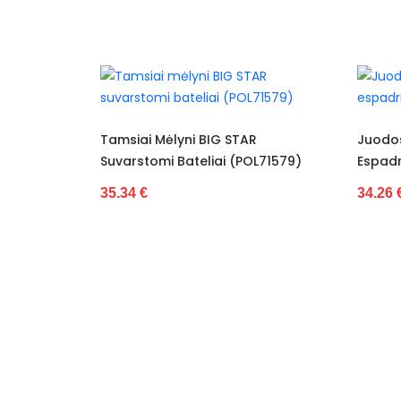
yni BIG STAR
Juodos Spalvos BIG STAR
Bateliai (POL71579)
Espadrilės (POL71594)
34.26 €