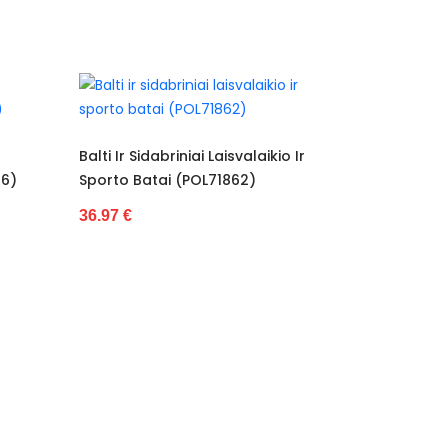
ai Laisvalaikio Ir
Rožiniai Sporto Ir Laisvalaikio
OL71862)
Bateliai (POL72135)
27.96 €