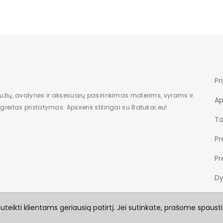
Pr
bužių, avalynės ir aksesuarų pasirinkimas moterims, vyrams ir
Ap
reitas pristatymas. Apsirenk stilingai su Batukai.eu!
Ta
Pr
Pr
Dy
teikti klientams geriausią patirtį. Jei sutinkate, prašome spausti