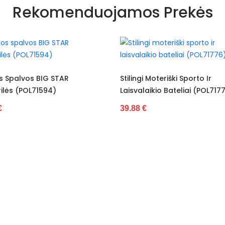
Rekomenduojamos Prekės
Stilingi Moteriški Sporto Ir
Balti Ir Sidabrini
Laisvalaikio Bateliai (POL71776)
Sporto Batai (P
39.88 €
36.97 €