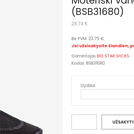
Moteriški va
(BSB31680)
28.74 €
Be PVM: 23.75 €
Jei užsisakysite šiandien, p
Gamintojas
BIG STAR SHOES
Kodas: BSB31680
Dydžiai
UŽSAKYTI