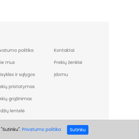
ivatumo politika
Kontaktai
ie mus
Prekių ženklai
isyklės ir sąlygos
Įdomu
ekių pristatymas
ekių grąžinimas
džių lentelė
 "Sutinku".
Privatumo politika
Sutinku