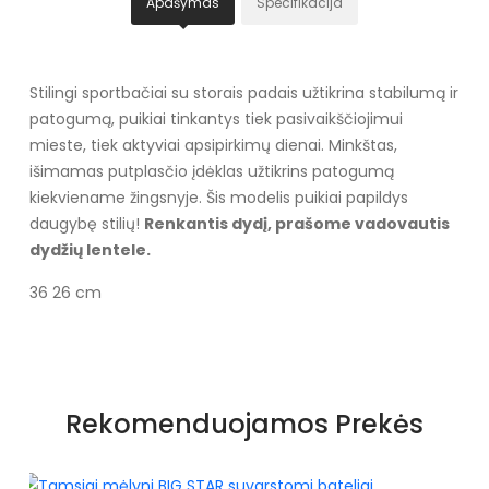
Apašymas
Specifikacija
Stilingi sportbačiai su storais padais užtikrina stabilumą ir
patogumą, puikiai tinkantys tiek pasivaikščiojimui
mieste, tiek aktyviai apsipirkimų dienai. Minkštas,
išimamas putplasčio įdėklas užtikrins patogumą
kiekviename žingsnyje. Šis modelis puikiai papildys
daugybę stilių!
Renkantis dydį, prašome vadovautis
dydžių lentele.
36 26 cm
Specifikacija
Spalva
Balta
Rekomenduojamos Prekės
Pado spalva
Baltas
Užsegimas
Suvarstomi