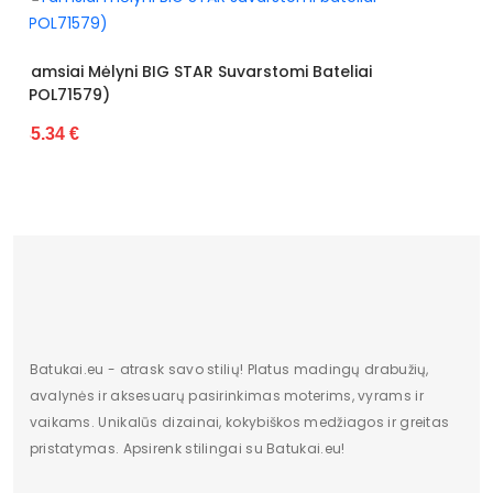
Pašiltinimo tipas
Ne
Juodos Spalvos BIG STAR Espadril
tomi Bateliai
34.26 €
Išorinė medžiaga
Eko oda
Vidus
Porolonas
Pamušalas
Nėra
Kulno tipas
Lygus
Platforma / padas
3,5 cm
Bendras ilgis
8 cm
Kategorija
Moterims
Batukai.eu - atrask savo stilių! Platus madingų drabužių,
avalynės ir aksesuarų pasirinkimas moterims, vyrams ir
Būklė
Nauja
vaikams. Unikalūs dizainai, kokybiškos medžiagos ir greitas
pristatymas. Apsirenk stilingai su Batukai.eu!
ilgis centimetrais
29