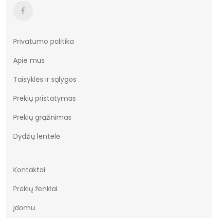
Aukštis centimetrais
13
plotis centimetrais
21
Bendras svoris gramais
1319.5
Privatumo politika
Apie mus
Originali gamintojo pakuotė
dėžė
Taisyklės ir sąlygos
pado medžiaga
Guma
Prekių pristatymas
Bato priekis
apskritas
Prekių grąžinimas
Kilmės šalis
Chiny
Dydžių lentelė
Dominuojantis raštas
Be rašto
Aukštis
žemas
Kontaktai
Papildomos funkcijos
Nėra
Prekių ženklai
Įdomu