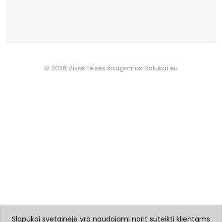
© 2026 Visos teisės saugomos Batukai.eu
Slapukai svetainėje yra naudojami norit suteikti klientams