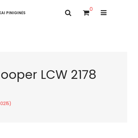
0
AI PINIGINĖS
 Cooper LCW 2178
30215)