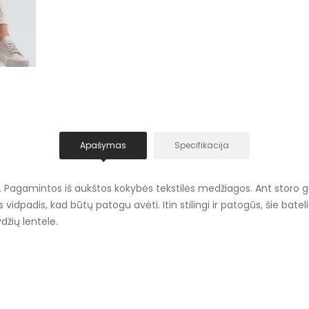
Apašymas
Specifikacija
. Pagamintos iš aukštos kokybės tekstilės medžiagos. Ant storo gu
s vidpadis, kad būtų patogu avėti. Itin stilingi ir patogūs, šie batel
džių lentele.