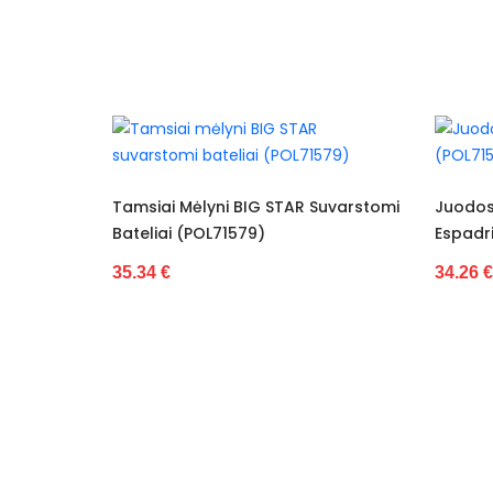
Spalva
Pado spalva
Užsegimas
Išorinė medžiaga
Vidus
 STAR Suvarstomi
Juodos Spalvos BIG STAR
Espadrilės (POL71594)
Pamušalas
34.26 €
Kulno tipas
Platforma / padas
Bendras ilgis
Kategorija
Būklė