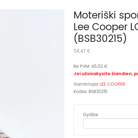
Moteriški spo
Lee Cooper L
(BSB30215)
54.47 €
Be PVM: 45.02 €
Jei užsisakysite šiandien, p
Gamintojas
LEE COOPER
Kodas: BSB30215
Dydžiai