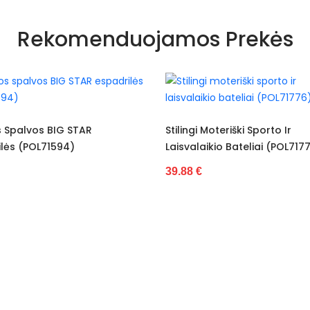
Pilkos ir sidabrinės spalvos atspalviai
Rekomenduojamos Prekės
Baltas
Suvarstomi
Tekstilė
Tekstilė
Stilingi Moteriški Sporto Ir
Balti Ir Sidabriniai Lais
Laisvalaikio Bateliai (POL71776)
Sporto Batai (POL718
Nėra
39.88 €
36.97 €
platforma
4 cm
6 cm
Moterims
Nauja