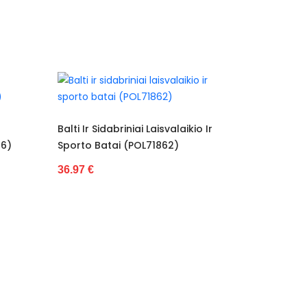
valaikio Ir
Rožiniai Sporto Ir Laisvalaikio
Tek
62)
Bateliai (POL72135)
(P
27.96 €
36.