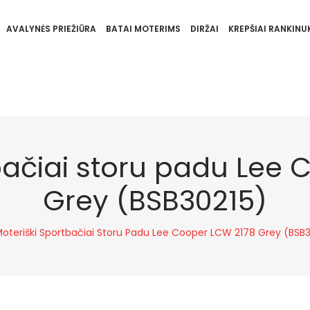
AVALYNĖS PRIEŽIŪRA
BATAI MOTERIMS
DIRŽAI
KREPŠIAI RANKINUK
bačiai storu padu Lee
Grey (BSB30215)
oteriški Sportbačiai Storu Padu Lee Cooper LCW 2178 Grey (BSB