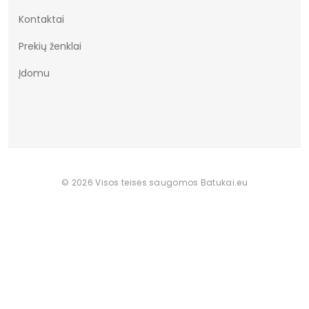
Dominuojantis raštas
Be rašto
Kontaktai
Aukštis
žemas
Prekių ženklai
Papildomos funkcijos
Ažūriniai
Įdomu
Batų plotis
G
© 2026 Visos teisės saugomos Batukai.eu