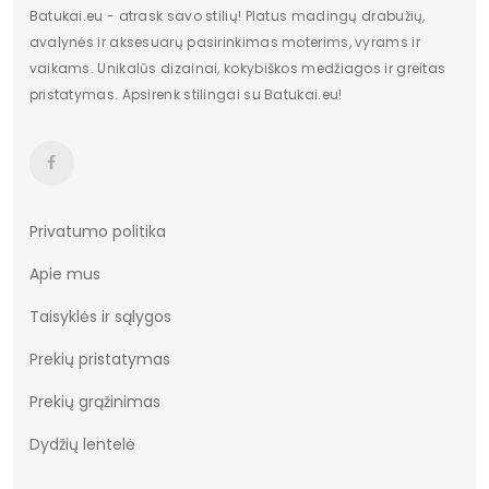
Bendras ilgis
6,5 cm
Batukai.eu - atrask savo stilių! Platus madingų drabužių,
avalynės ir aksesuarų pasirinkimas moterims, vyrams ir
Kategorija
Moterims
vaikams. Unikalūs dizainai, kokybiškos medžiagos ir greitas
pristatymas. Apsirenk stilingai su Batukai.eu!
Būklė
Nauja
ilgis centimetrais
30
Aukštis centimetrais
11
plotis centimetrais
20
Privatumo politika
Apie mus
Bendras svoris gramais
1100
Taisyklės ir sąlygos
Originali gamintojo pakuotė
dėžė
Prekių pristatymas
pado medžiaga
Guma
Prekių grąžinimas
Bato priekis
apskritas
Dydžių lentelė
Kilmės šalis
Chiny