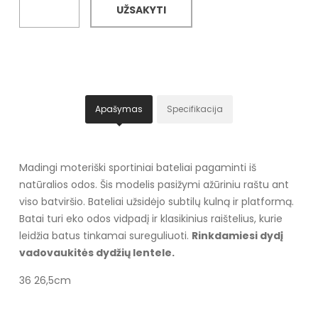
UŽSAKYTI
Apašymas
Specifikacija
Madingi moteriški sportiniai bateliai pagaminti iš
natūralios odos. Šis modelis pasižymi ažūriniu raštu ant
viso batviršio. Bateliai užsidėjo subtilų kulną ir platformą.
Batai turi eko odos vidpadį ir klasikinius raištelius, kurie
leidžia batus tinkamai sureguliuoti.
Rinkdamiesi dydį
vadovaukitės dydžių lentele.
36 26,5cm