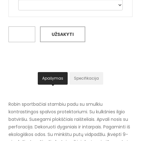
UŽSAKYTI
Apašymas
Specifikacija
Robin sportbačiai stambiu padu su smulkiu
kontrastingos spalvos protektoriumi. Su kulkšnies ilgio
batviršiu. Susegami plokščiais raišteliais. Apvali nosis su
perforacija. Dekoruoti dygsniais ir intarpais. Pagaminti iš
ekologiškos odos. Su minkštu putų vidpadžiu. Įkvėpti 9-