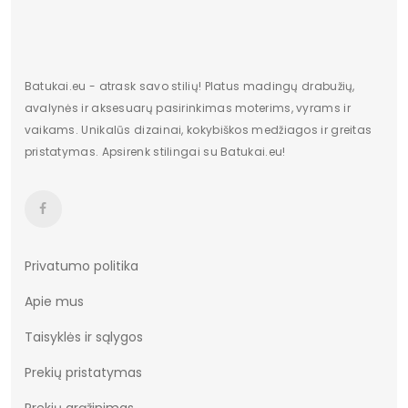
Dydis
Standartinis
Pašiltinimas
Nėra
Originali gamintojo pakuotė
Dėžė
Batukai.eu - atrask savo stilių! Platus madingų drabužių,
avalynės ir aksesuarų pasirinkimas moterims, vyrams ir
Lytis
Moterims
vaikams. Unikalūs dizainai, kokybiškos medžiagos ir greitas
pristatymas. Apsirenk stilingai su Batukai.eu!
Būklė
Nauja
Aukštis
Aukšti
Batų aukštis
13,5
Kulno/platformos aukštis
3
Privatumo politika
Apie mus
Dominuojantis raštas
Be rašto
Taisyklės ir sąlygos
Užsegimas
Suvarstomi
Prekių pristatymas
Dydžiai
36-41
Prekių grąžinimas