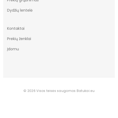
Vertimai
cze
Dydžių lentelė
Kontaktai
Prekių ženklai
Įdomu
© 2026 Visos teisės saugomos Batukai.eu