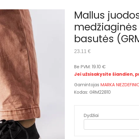
Mallus juodo
medžiaginės 
basutės (GR
23.11 €
Be PVM: 19.10 €
Jei užsisakysite šiandien, p
Gamintojas
MARKA NIEZDEFIN
Kodas: GRM22810
Dydžiai