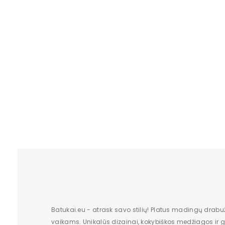
Lytis
Dydis UK
Dydis US
Būklė
Pakuotės būklė
Batų plotis
Spalva
Atspalvis
Papildoma spalva
Originali gamintojo pakuotė
Batukai.eu - atrask savo stilių! Platus madingų drabu
vaikams. Unikalūs dizainai, kokybiškos medžiagos ir gr
Aukštis