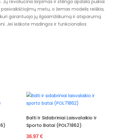
revoliucinis kirpimas ir stilinga apdaila puikiai
gų pasivaikščiojimų metu, o žemas modelis reiškia,
 kuri garantuoja jų ilgaamžiškumą ir atsparumą
ni. Jei ieškote madingos ir funkcionalios
ms
svalaikio Ir
Rožiniai Sporto Ir Laisvalaikio
Te
862)
Bateliai (POL72135)
(
27.96 €
3