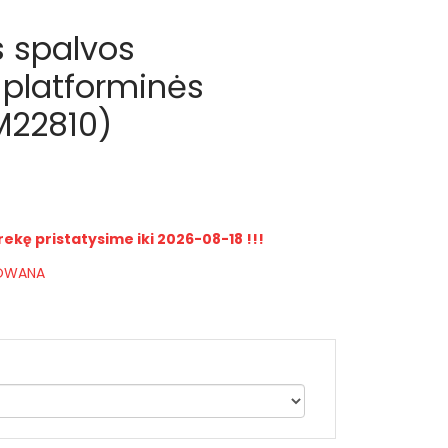
s spalvos
platforminės
M22810)
rekę pristatysime iki 2026-08-18 !!!
IOWANA