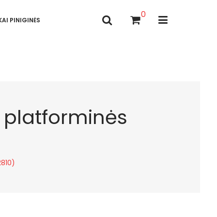
0
AI PINIGINĖS
 platforminės
2810)