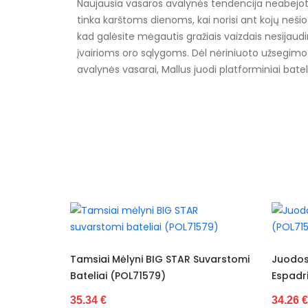
Naujausia vasaros avalynės tendencija neabejotin
tinka karštoms dienoms, kai norisi ant kojų nešiot
kad galėsite mėgautis gražiais vaizdais nesijau
įvairioms oro sąlygoms. Dėl nėriniuoto užsegimo b
avalynės vasarai, Mallus juodi platforminiai bate
Specifikacija
Papildomos funkcijos
Kolekcija
Pado spalva
pado medžiaga
Išorinė medžiaga
G STAR Suvarstomi
Juodos Spalvos BIG STAR
)
Espadrilės (POL71594)
Bato priekis
34.26 €
Pašiltinimas