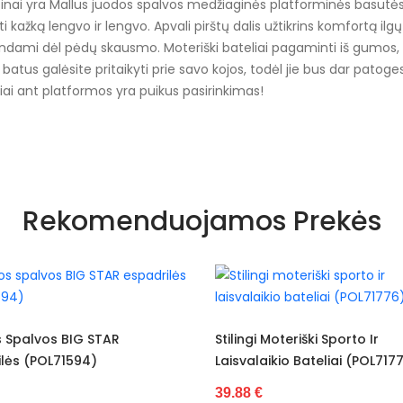
ai yra Mallus juodos spalvos medžiaginės platforminės basutės. Jų 
i kažką lengvo ir lengvo. Apvali pirštų dalis užtikrins komfortą il
dindami dėl pėdų skausmo. Moteriški bateliai pagaminti iš gumos,
atus galėsite pritaikyti prie savo kojos, todėl jie bus dar patoges
liai ant platformos yra puikus pasirinkimas!
Nėra
Rekomenduojamos Prekės
Visiems sezona
Baltas
Guma
Audinys
Stilingi Moteriški Sporto Ir
Balti Ir Sidabriniai Lai
Laisvalaikio Bateliai (POL71776)
Sporto Batai (POL71
Atviras
39.88 €
36.97 €
Nėra