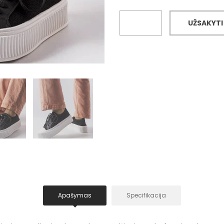
UŽSAKYTI
Apašymas
Specifikacija