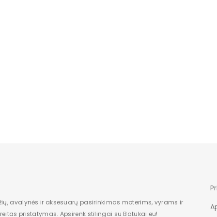
Moterims
Nėra
Nėra
Nauja
Originalus
Nėra
Juoda
Nėra
Nėra
Pr
Dėžė
žių, avalynės ir aksesuarų pasirinkimas moterims, vyrams ir
A
eitas pristatymas. Apsirenk stilingai su Batukai.eu!
Žemas