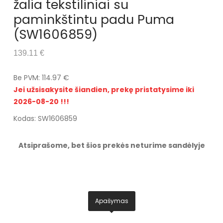
žalia tekstiliniai su
paminkštintu padu Puma
(SW1606859)
139.11 €
Be PVM: 114.97 €
Jei užsisakysite šiandien, prekę pristatysime iki
2026-08-20 !!!
Kodas: SW1606859
Atsiprašome, bet šios prekės neturime sandėlyje
Apašymas