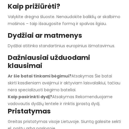
Kaip prižiūrėti?
Valykite drėgna šluoste. Nenaudokite baliklių ar skalbimo
mašinos – taip išsaugosite formą ir spalvas ilgiau.
Dydžiai ar matmenys
Dydžiai atitinka standartinius europinius išmatavimus.
Dažniausiai užduodami
klausimai
Ar šie batai tinkami bėgimui?
Atsakymas Šie batai
skirti kasdieniam avėjimui ir aktyviam laisvalaikiui, tačiau
nėra specializuoti bėgimo bateliai.
Kaip pasirinkti dydį?
Atsakymas Rekomenduojame
vadovautis dydžių lentele ir rinktis įprastą dydį.
Pristatymas
Greitas pristatymas visoje Lietuvoje. Siuntą galėsite sekti
el. paštu arba paskyroje.