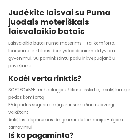
Judėkite laisvai su Puma
juodais moteriškais
laisvalaikio batais
Laisvalaikio batai Puma moterims – tai komforto,
lengvumo ir stiliaus derinys kasdieniam aktyviam
gyvenimui. Su paminkštintu padu ir kvėpuojančiu
paviršiumi.
Kodėl verta rinktis?
SOFTFOAM+ technologija užtikrina išskirtinį minkštumą ir
pėdos komfortą
EVA padas sugeria smūgius ir sumažina nuovargį
vaikštant
Aukštas atsparumas drėgmei ir deformacijai – ilgam
tarnavimui
Iš ko pagaminta?