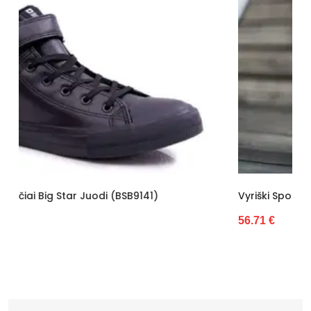
Vyriški Sportbačiai Big Star Balti (BSB9143)
56.71 €