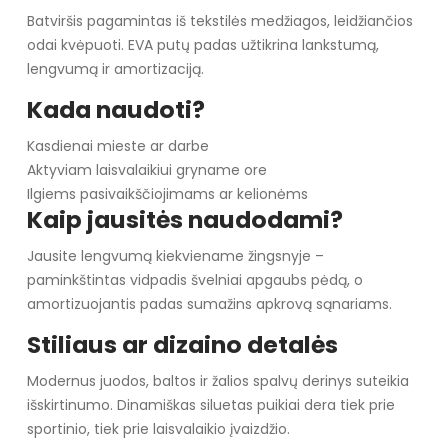
Batviršis pagamintas iš tekstilės medžiagos, leidžiančios
odai kvėpuoti. EVA putų padas užtikrina lankstumą,
lengvumą ir amortizaciją.
Kada naudoti?
Kasdienai mieste ar darbe
Aktyviam laisvalaikiui gryname ore
Ilgiems pasivaikščiojimams ar kelionėms
Kaip jausitės naudodami?
Jausite lengvumą kiekviename žingsnyje –
paminkštintas vidpadis švelniai apgaubs pėdą, o
amortizuojantis padas sumažins apkrovą sąnariams.
Stiliaus ar dizaino detalės
Modernus juodos, baltos ir žalios spalvų derinys suteikia
išskirtinumo. Dinamiškas siluetas puikiai dera tiek prie
sportinio, tiek prie laisvalaikio įvaizdžio.