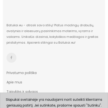
Batukai.eu - atrask savo stilių! Platus madingų drabužių,
avalynės ir aksesuarų pasirinkimas moterims, vyrams ir
vaikams. Unikalūs dizainai, kokybiškos medžiagos ir greitas
pristatymas. Apsirenk stilingai su Batukai.eu!
Privatumo politika
Apie mus
Taisyklės ir sąlygos
Slapukai svetainėje yra naudojami norit suteikti klientams
Prekių pristatymas
geriausią patirtį. Jei sutinkate, prašome spausti "Sutinku".