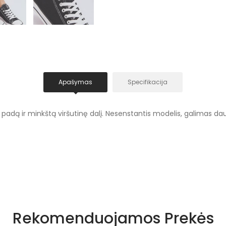
Apašymas
Specifikacija
nį padą ir minkštą viršutinę dalį. Nesenstantis modelis, galimas d
Juoda
Rekomenduojamos Prekės
Suvars