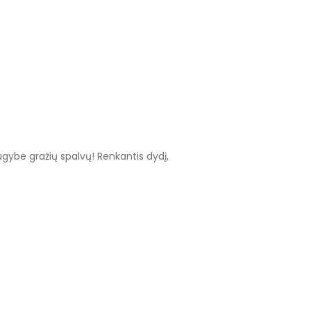
augybe gražių spalvų! Renkantis dydį,
tomi