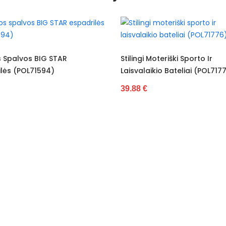
Tekstil
Tekstil
Nėra
Stilingi Moteriški Sporto Ir
Balti Ir Sidabriniai Lais
Laisvalaikio Bateliai (POL71776)
Sporto Batai (POL718
Be kul
39.88 €
36.97 €
6,5 cm
Moteri
2 cm
-
Nauja
Ne
29