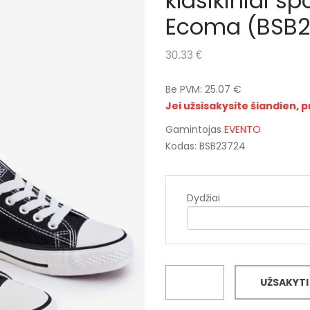
klasikiniai sp
Ecoma (BSB2
30.33 €
Be PVM: 25.07 €
Jei užsisakysite šiandien, p
Gamintojas
EVENTO
Kodas: BSB23724
Dydžiai
UŽSAKYTI