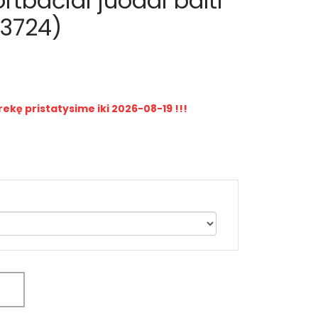
ortbačiai juodai balti
3724)
rekę pristatysime iki 2026-08-19 !!!