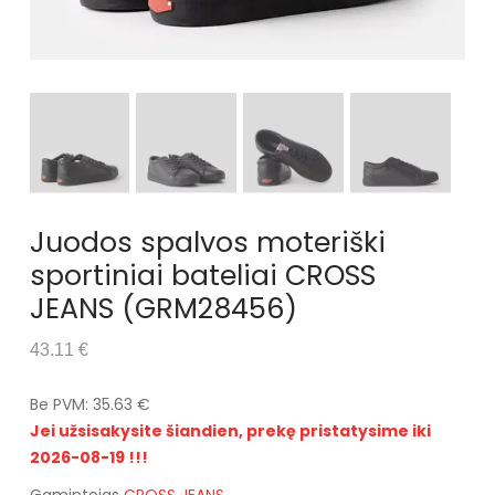
Juodos spalvos moteriški
sportiniai bateliai CROSS
JEANS (GRM28456)
43.11 €
Be PVM: 35.63 €
Jei užsisakysite šiandien, prekę pristatysime iki
2026-08-19 !!!
Gamintojas
CROSS JEANS