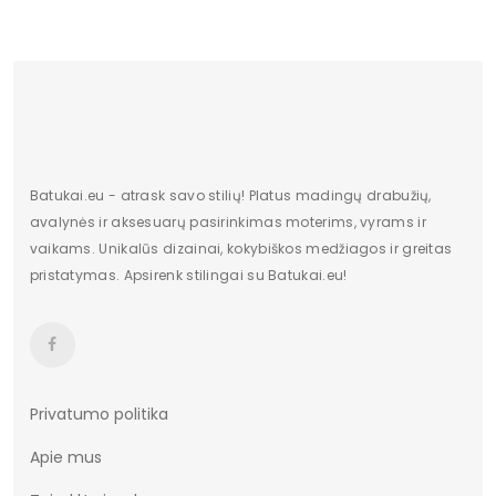
Kulno/platformos aukštis
3,5
Dominuojantis raštas
Be rašto
Užsegimas
Suvarstomi
Batukai.eu - atrask savo stilių! Platus madingų drabužių,
avalynės ir aksesuarų pasirinkimas moterims, vyrams ir
vaikams. Unikalūs dizainai, kokybiškos medžiagos ir greitas
pristatymas. Apsirenk stilingai su Batukai.eu!
Privatumo politika
Apie mus