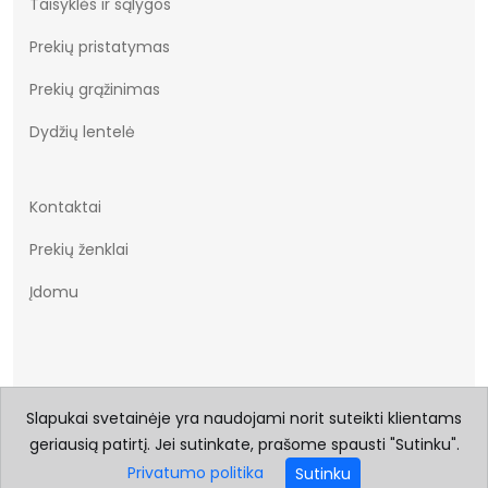
Taisyklės ir sąlygos
Prekių pristatymas
Prekių grąžinimas
Dydžių lentelė
Kontaktai
Prekių ženklai
Įdomu
Slapukai svetainėje yra naudojami norit suteikti klientams
geriausią patirtį. Jei sutinkate, prašome spausti "Sutinku".
© 2026 Visos teisės saugomos Batukai.eu
Privatumo politika
Sutinku