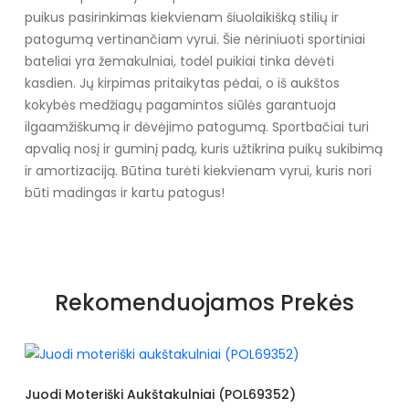
puikus pasirinkimas kiekvienam šiuolaikišką stilių ir
patogumą vertinančiam vyrui. Šie nėriniuoti sportiniai
bateliai yra žemakulniai, todėl puikiai tinka dėvėti
kasdien. Jų kirpimas pritaikytas pėdai, o iš aukštos
kokybės medžiagų pagamintos siūlės garantuoja
ilgaamžiškumą ir dėvėjimo patogumą. Sportbačiai turi
apvalią nosį ir guminį padą, kuris užtikrina puikų sukibimą
ir amortizaciją. Būtina turėti kiekvienam vyrui, kuris nori
būti madingas ir kartu patogus!
Specifikacija
Papildomos funkcijos
Nėra
Rekomenduojamos Prekės
Kolekcija
Vasara/pavasaris
Spalva
Juoda
Pado spalva
Juoda
di Moteriški Aukštakulniai (POL69352)
Juodi 