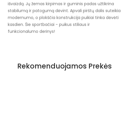
išvaizdą. Jų žemas kirpimas ir guminis padas užtikrina
stabilumą ir patogumą dėvint. Apvali pirštų dalis suteikia
modernumo, o plokščia konstrukcija puikiai tinka dėvėti
kasdien. Šie sportbačiai - puikus stiliaus ir
funkcionalumo derinys!
Specifikacija
Papildomos funkcijos
Nėra
Rekomenduojamos Prekės
Kolekcija
Pavasaris Vasara
Spalva
Juoda
Pado spalva
Juoda
Modelis
5701A
pado medžiaga
Guma