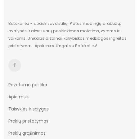
Dominuojantis raštas
Be rašto
Užsegimas
Įsispiriami
Batukai.eu - atrask savo stilių! Platus madingų drabužių,
avalynės ir aksesuarų pasirinkimas moterims, vyrams ir
vaikams. Unikalūs dizainai, kokybiškos medžiagos ir greitas
pristatymas. Apsirenk stilingai su Batukai.eu!
Privatumo politika
Apie mus
Taisyklės ir sąlygos
Prekių pristatymas
Prekių grąžinimas