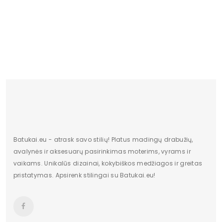
Būklė
Nauja
Aukštis
Aukšti
Kulno/platformos aukštis
5
Dominuojantis raštas
Be rašto
Užsegimas
Suvarstomi
Batukai.eu - atrask savo stilių! Platus madingų drabužių,
avalynės ir aksesuarų pasirinkimas moterims, vyrams ir
vaikams. Unikalūs dizainai, kokybiškos medžiagos ir greitas
pristatymas. Apsirenk stilingai su Batukai.eu!