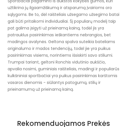
Sportbačiai pagaminti iš aukštos kokybės gumos, kuri
užtikrina jų ilgaamžiškumą ir atsparumą įvairioms oro
sąlygoms. Be to, dėl raišteliais užsegamo užsegimo batai
gali būti pritaikomi individualiai. Šį populiarų modelį taip
pat galima įsigyti už prieinamą kainą, todėl jis yra
patrauklus pasirinkimas ieškantiems nebrangios, bet
madingos avalynės. Geltona spalva suteikia bateliams
originalumo ir mados tendencijų, todėl jie yra puikus
pasirinkimas visiems, norintiems išsiskirti savo stiliumi.
Trumpai tariant, geltoni Ronchis vidutinio aukščio,
apvalia nosimi, guminiais raišteliais, madingi ir populiarūs
kulkšniniai sportbačiai yra puikus pasirinkimas karštomis
vasaros dienomis - siūlantys patogumą, stilių ir
prieinamumą už prieinamą kainą.
Specifikacija
Papildomos funkcijos
Nėra
Rekomenduojamos Prekės