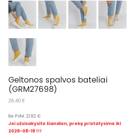
Geltonos spalvos bateliai
(GRM27698)
26.40 €
Be PVM: 21.82 €
Jei užsisakysite šiandien, prekę pristatysime iki
2026-08-19 !!!