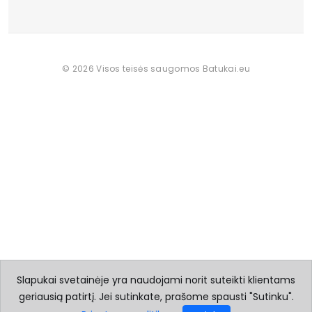
© 2026 Visos teisės saugomos Batukai.eu
Slapukai svetainėje yra naudojami norit suteikti klientams
geriausią patirtį. Jei sutinkate, prašome spausti "Sutinku".