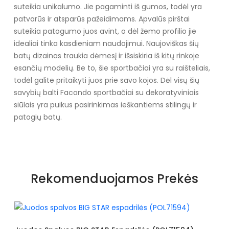
suteikia unikalumo. Jie pagaminti iš gumos, todėl yra
patvarūs ir atsparūs pažeidimams. Apvalūs pirštai
suteikia patogumo juos avint, o dėl žemo profilio jie
idealiai tinka kasdieniam naudojimui. Naujoviškas šių
batų dizainas traukia dėmesį ir išsiskiria iš kitų rinkoje
esančių modelių. Be to, šie sportbačiai yra su raišteliais,
todėl galite pritaikyti juos prie savo kojos. Dėl visų šių
savybių balti Facondo sportbačiai su dekoratyviniais
siūlais yra puikus pasirinkimas ieškantiems stilingų ir
patogių batų.
Specifikacija
Papildomos funkcijos
Nėra
Rekomenduojamos Prekės
Kolekcija
Vasara/pavasaris
Spalva
Baltas