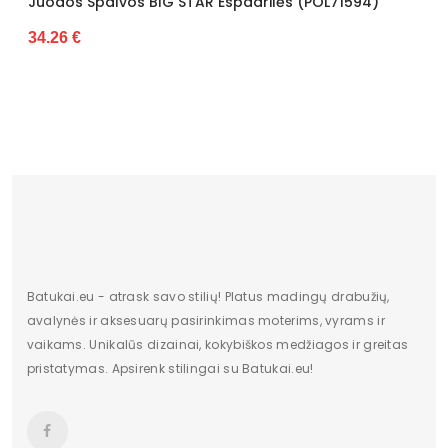
Pado spalva
Baltas
Juodos Spalvos BIG STAR Espadrilės (POL71594)
34.26 €
Modelis
TA-238
pado medžiaga
Guma
Vidpadžio medžiaga
Audinys
išorinė medžiaga
Audinys
Bato priekis
Atviras
Dydis
Standartinis
Pašiltinimas
Nėra
Batukai.eu - atrask savo stilių! Platus madingų drabužių,
avalynės ir aksesuarų pasirinkimas moterims, vyrams ir
Originali gamintojo pakuotė
Dėžė
vaikams. Unikalūs dizainai, kokybiškos medžiagos ir greitas
pristatymas. Apsirenk stilingai su Batukai.eu!
Lytis
moteriška
Būklė
Nauja