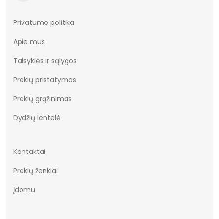
Aukštis
Žemas
Batų aukštis
9
Privatumo politika
Apie mus
Kulno/platformos aukštis
3
Taisyklės ir sąlygos
Dominuojantis raštas
Be rašto
Prekių pristatymas
Užsegimas
Suvarstomi
Prekių grąžinimas
Dydžių lentelė
Kontaktai
Prekių ženklai
Įdomu