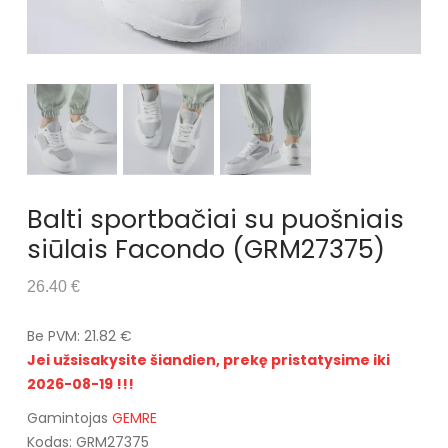
Balti sportbačiai su puošniais
siūlais Facondo (GRM27375)
26.40 €
Be PVM: 21.82 €
Jei užsisakysite šiandien, prekę pristatysime iki
2026-08-19 !!!
Gamintojas
GEMRE
Kodas: GRM27375