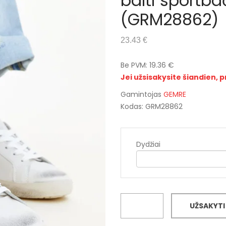
balti sportbač
(GRM28862)
23.43 €
Be PVM: 19.36 €
Jei užsisakysite šiandien, p
Gamintojas
GEMRE
Kodas: GRM28862
Dydžiai
UŽSAKYTI