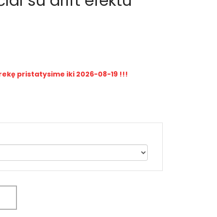
iai su drift efektu
rekę pristatysime iki 2026-08-19 !!!