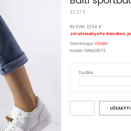
Balti sportb
27.27 €
Be PVM: 22.54 €
Jei užsisakysite šiandien, p
Gamintojas
GEMRE
Kodas: GRM23673
Dydžiai
UŽSAKYTI