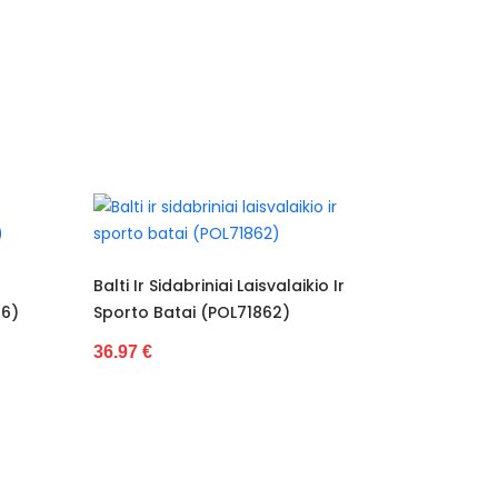
a
i Laisvalaikio Ir
Rožiniai Sporto Ir Laisvalaikio
OL71862)
Bateliai (POL72135)
27.96 €