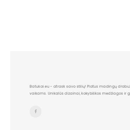
Originali gamintojo pakuotė
Lytis
Būklė
Aukštis
Batų aukštis
Kulno/platformos aukštis
Dominuojantis raštas
Batukai.eu - atrask savo stilių! Platus madingų drabu
vaikams. Unikalūs dizainai, kokybiškos medžiagos ir gr
Užsegimas
Dydžiai
Vertimai