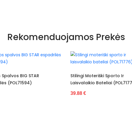
Nėra
Rekomenduojamos Prekės
Ruduo - Žiema
Balta/rožinė raudon
Baltas
CZ-788
Stilingi Moteriški Sporto Ir
Balti Ir Sidabrinia
Laisvalaikio Bateliai (POL71776)
Sporto Batai (P
Guma
39.88 €
36.97 €
Audinys
Atviras
Standartinis
Nėra