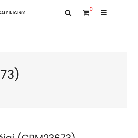
0
AI PINIGINĖS
673)