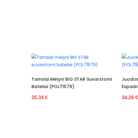
Specifikacija
Papildomos funkcijos
Kolekcija
Spalva
Pado spalva
Modelis
i BIG STAR Suvarstomi
Juodos Spalvos BIG STAR
1579)
Espadrilės (POL71594)
pado medžiaga
34.26 €
Išorinė medžiaga
Bato priekis
Dydis
Pašiltinimas