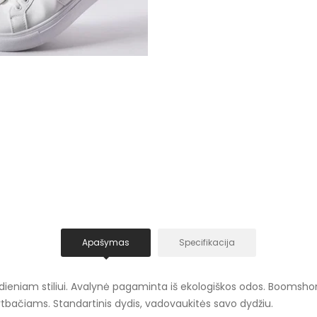
Apašymas
Specifikacija
niam stiliui. Avalynė pagaminta iš ekologiškos odos. Boomshom k
tbačiams. Standartinis dydis, vadovaukitės savo dydžiu.