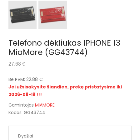
Telefono dėkliukas IPHONE 13
MiaMore (GG43744)
27.68 €
Be PVM: 22.88 €
Jei užsisakysite šiandien, prekę pristatysime iki
2026-08-19 !!!
Gamintojas
MIAMORE
Kodas: GG43744
Dydžiai