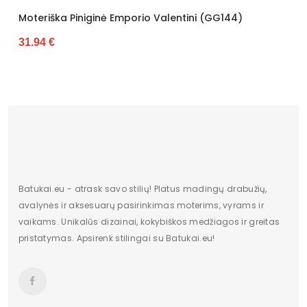
Moteriška Piniginė Emporio Valentini (GG144)
M
31.94 €
2
Batukai.eu - atrask savo stilių! Platus madingų drabužių,
avalynės ir aksesuarų pasirinkimas moterims, vyrams ir
vaikams. Unikalūs dizainai, kokybiškos medžiagos ir greitas
pristatymas. Apsirenk stilingai su Batukai.eu!