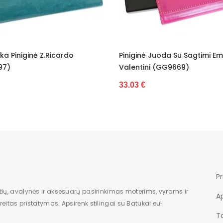
Piniginė Juoda Su Sagtimi Emporio
Piniginė Har
Valentini (GG9669)
25.77 €
33.03 €
Pr
žių, avalynės ir aksesuarų pasirinkimas moterims, vyrams ir
A
eitas pristatymas. Apsirenk stilingai su Batukai.eu!
Ta