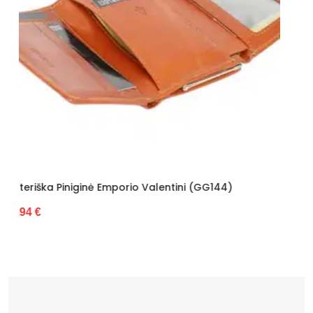
tini (GG144)
Moteriška Piniginė Z.Ricardo (GG769
27.88 €