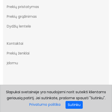
Prekių pristatymas
Prekių grąžinimas
Dydžių lentelė
Kontaktai
Prekių ženklai
Įdomu
Slapukai svetainėje yra naudojami norit suteikti klientams
geriausią patirtį. Jei sutinkate, prašome spausti "Sutinku".
© 2026 Visos teisės saugomos Batukai.eu
Privatumo politika
Sutinku