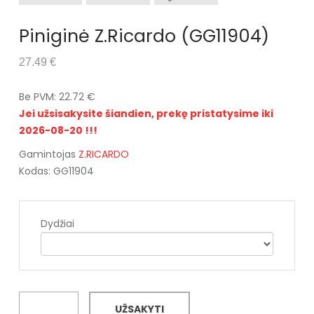
Piniginė Z.Ricardo (GG11904)
27.49 €
Be PVM: 22.72 €
Jei užsisakysite šiandien, prekę pristatysime iki
2026-08-20 !!!
Gamintojas
Z.RICARDO
Kodas: GG11904
Dydžiai
UŽSAKYTI