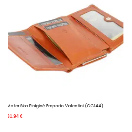
entini (GG144)
Moteriška Piniginė Z.Ricardo (GG7
27.88 €