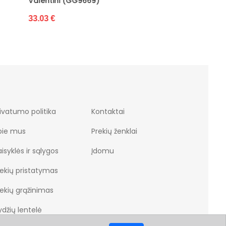
25.77 €
23.23 €
ivatumo politika
Kontaktai
pie mus
Prekių ženklai
isyklės ir sąlygos
Įdomu
rekių pristatymas
rekių grąžinimas
džių lentelė