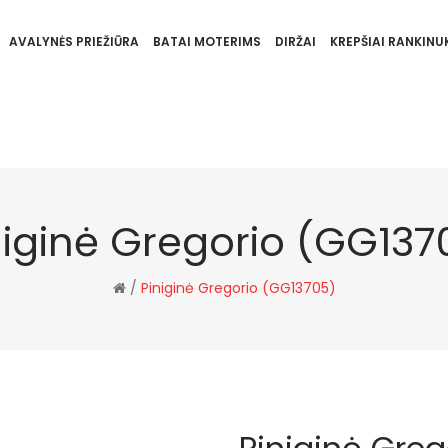
AVALYNĖS PRIEŽIŪRA
BATAI MOTERIMS
DIRŽAI
KREPŠIAI RANKINUK
niginė Gregorio (GG137
/
Piniginė Gregorio (GG13705)