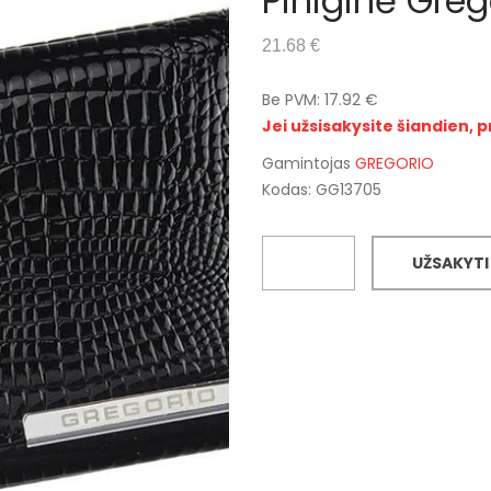
Piniginė Gre
21.68 €
Be PVM: 17.92 €
Jei užsisakysite šiandien, p
Gamintojas
GREGORIO
Kodas: GG13705
UŽSAKYTI