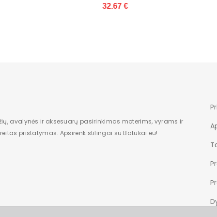
Valentini (GG9669)
€
33.03 €
Pr
žių, avalynės ir aksesuarų pasirinkimas moterims, vyrams ir
A
eitas pristatymas. Apsirenk stilingai su Batukai.eu!
Ta
P
P
Dy