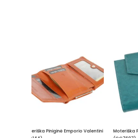
o Valentini
Moteriška Piniginė Z.Ricardo
Pinigi