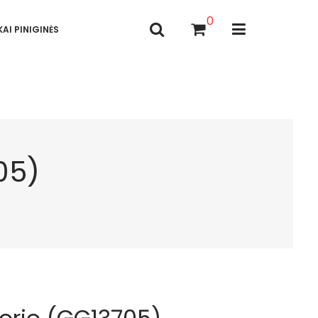
0
AI PINIGINĖS
05)