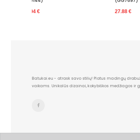
(GG7697)
32.67 
27.88 €
Batukai.eu - atrask savo stilių! Platus madingų drabu
vaikams. Unikalūs dizainai, kokybiškos medžiagos ir gr