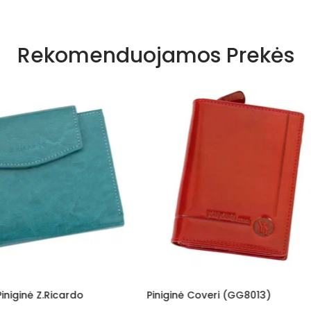
Rekomenduojamos Prekės
nė Coveri (GG8013)
Piniginė Juoda Su Sagtimi E