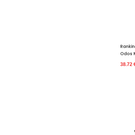
38 tamsaus safyro
38-
38-40a
38–39
38–41
38–42
Rankin
38,5
Odos 
38/39
38/40
38.72 
38/41
39
39 //40
39-
39–41
39–42
39/40
39/41
39/42