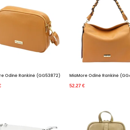
re Odinė Rankinė (GG53872)
MiaMore Odinė Rankinė (GG
€
52.27 €