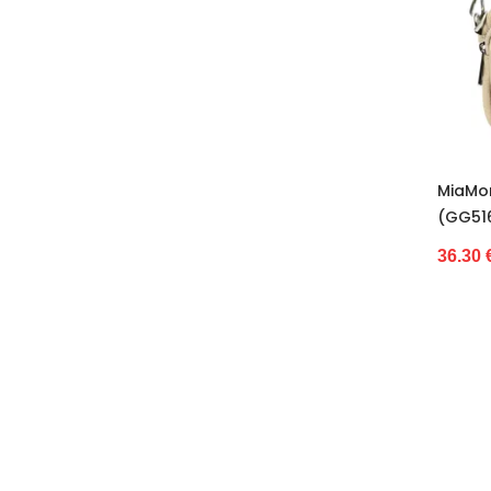
35/38
36
36 [m.]
36-46
36-erių
36–37
36–38
MiaMor
36–40 m.
(GG51
36,5
36.30 
36/37
36/38
37
37-
37-41
37//38
37/38
38