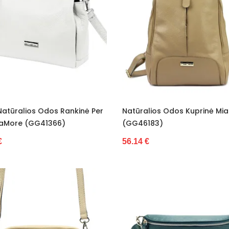
Natūralios Odos Rankinė Per
Natūralios Odos Kuprinė Mi
iaMore (GG41366)
(GG46183)
€
56.14 €