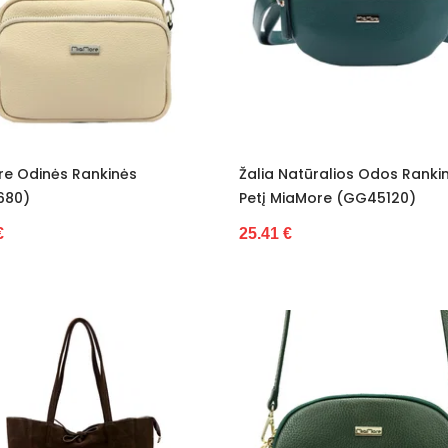
e Odinės Rankinės
Žalia Natūralios Odos Ranki
680)
Petį MiaMore (GG45120)
€
25.41 €