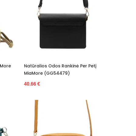
aMore
Natūralios Odos Rankinė Per Petį
MiaMore (GG54479)
40.66 €