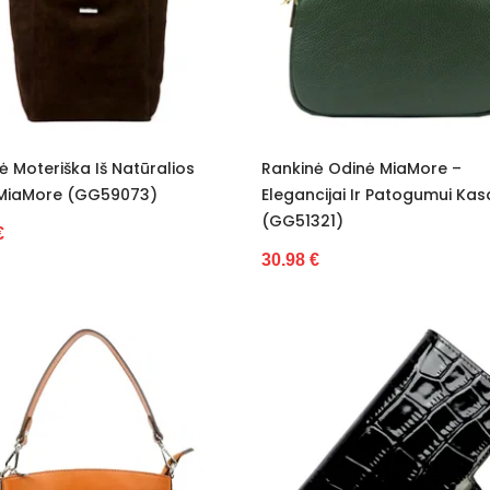
ė Moteriška Iš Natūralios
Rankinė Odinė MiaMore –
MiaMore (GG59073)
Elegancijai Ir Patogumui Kas
(GG51321)
€
30.98 €