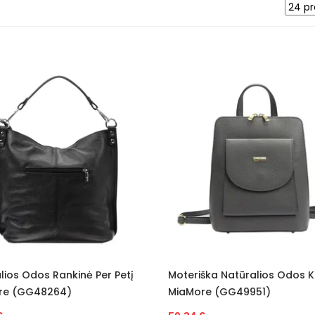
lios Odos Rankinė Per Petį
Moteriška Natūralios Odos K
re (GG48264)
MiaMore (GG49951)