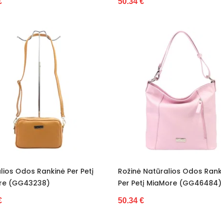
€
50.34 €
lios Odos Rankinė Per Petį
Rožinė Natūralios Odos Rank
re (GG43238)
Per Petį MiaMore (GG46484
€
50.34 €