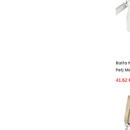
32–34
32–35 s
32/33
33
33/34
34
34-36
34-41
Balta 
34/35
Petį M
34/41
35
41.62 
35-37a
35–38 m
35,5
35//36
35/36
35/37