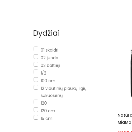
Dydžiai
01 skaidri
02 juoda
03 baltieji
1/2
100 cm
12 vidutinių plaukų ilgių
šukuosenų
120
120 cm
Natūra
15 cm
MiaMo
150 cm