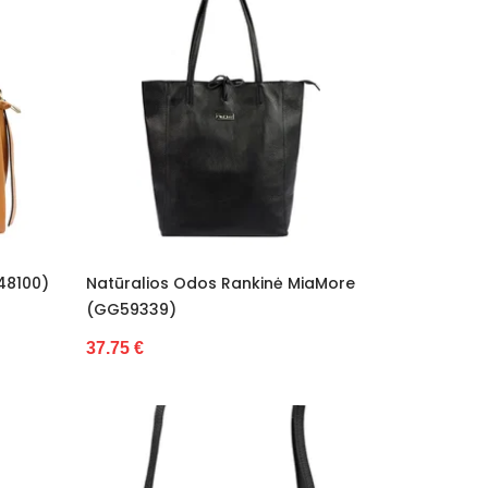
48100)
Natūralios Odos Rankinė MiaMore
(GG59339)
37.75 €