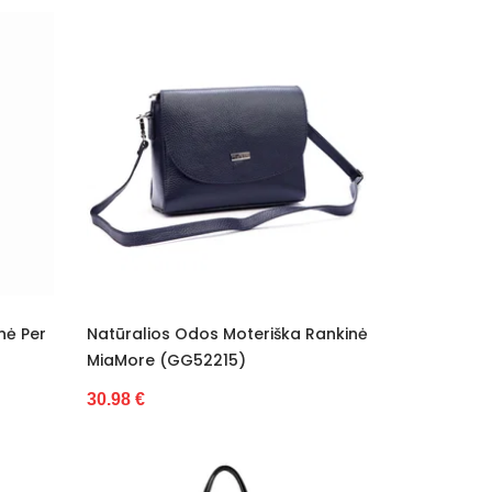
nė Per
Natūralios Odos Moteriška Rankinė
MiaMore (GG52215)
30.98 €