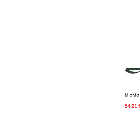
22
22/23
23
23/24
23/25
24
24-29
24–27
24/25
25
25–27
25/26
MiaMo
26
26 / 27
54.21 
26/28
27
27/28
28