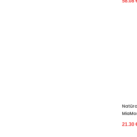
58.08 
17
17 cm
18
18-20 m.
180 cm
19
19 tamsiai ruda
19-35
19/20
2
2-s
20
20 cm
200 cm
Natūra
21
MiaMo
21-23
21.30 
21/22