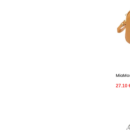
28–30
28–31 m.
28/29
29
29-31
29–32
29/30
3
3 m
3/4
MiaMo
30
27.10 
30-35
30/31
31
31 cm
31/32
32