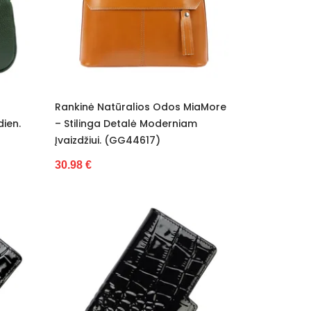
Rankinė Natūralios Odos MiaMore
dien.
– Stilinga Detalė Moderniam
Įvaizdžiui. (GG44617)
30.98 €