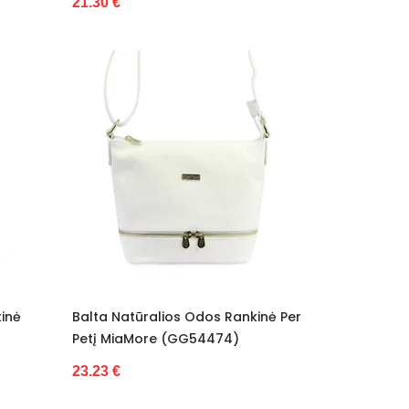
21.30 €
inė
Balta Natūralios Odos Rankinė Per
)
Petį MiaMore (GG54474)
23.23 €