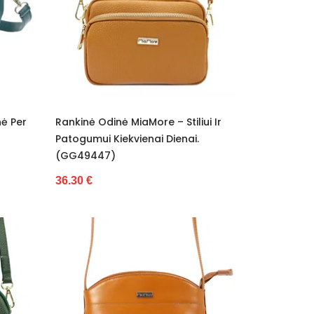
nė Per
Rankinė Odinė MiaMore – Stiliui Ir
Patogumui Kiekvienai Dienai.
(GG49447)
36.30 €