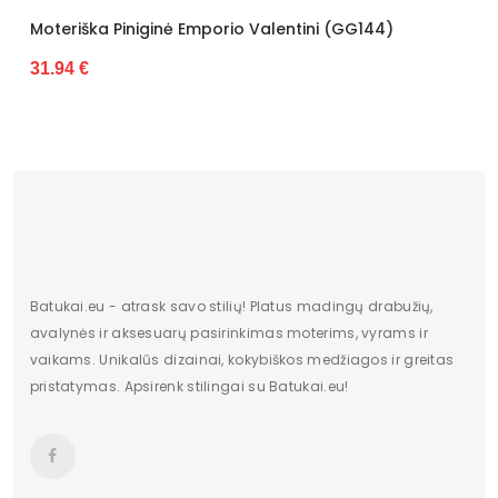
iniginė Emporio Valentini (GG144)
Moteriška Pini
27.88 €
Batukai.eu - atrask savo stilių! Platus madingų drabužių,
avalynės ir aksesuarų pasirinkimas moterims, vyrams ir
vaikams. Unikalūs dizainai, kokybiškos medžiagos ir greitas
pristatymas. Apsirenk stilingai su Batukai.eu!