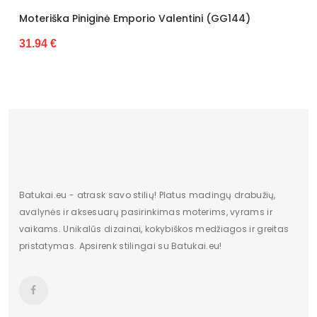
inė Emporio Valentini (GG144)
Moteriška Piniginė
27.88 €
Batukai.eu - atrask savo stilių! Platus madingų drabužių,
avalynės ir aksesuarų pasirinkimas moterims, vyrams ir
vaikams. Unikalūs dizainai, kokybiškos medžiagos ir greitas
pristatymas. Apsirenk stilingai su Batukai.eu!