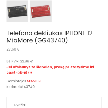
Telefono dėkliukas IPHONE 12
MiaMore (GG43740)
27.68 €
Be PVM: 22.88 €
Jei užsisakysite šiandien, prekę pristatysime iki
2026-08-19 !!!
Gamintojas
MIAMORE
Kodas: GG43740
Dydžiai