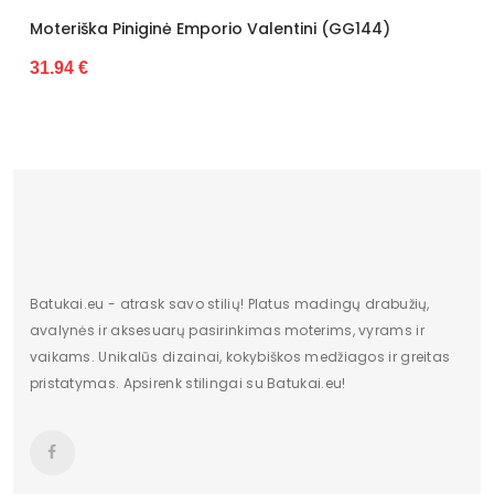
a Piniginė Emporio Valentini (GG144)
Moteriška P
27.88 €
Batukai.eu - atrask savo stilių! Platus madingų drabužių,
avalynės ir aksesuarų pasirinkimas moterims, vyrams ir
vaikams. Unikalūs dizainai, kokybiškos medžiagos ir greitas
pristatymas. Apsirenk stilingai su Batukai.eu!