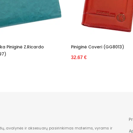
iginė Coveri (GG8013)
Piniginė Juoda Su Sagti
Valentini (GG9669)
.67 €
33.03 €
Pr
žių, avalynės ir aksesuarų pasirinkimas moterims, vyrams ir
A