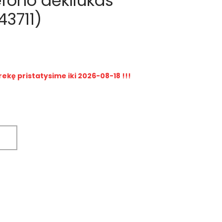
efono dėkliukas
3711)
rekę pristatysime iki 2026-08-18 !!!