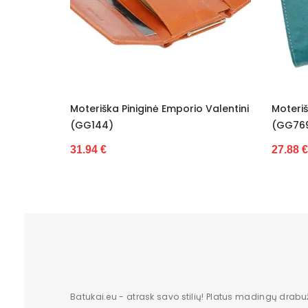
orio Valentini
Moteriška Piniginė Z.Ricardo
Pin
(GG7697)
32
27.88 €
Batukai.eu - atrask savo stilių! Platus madingų drabu