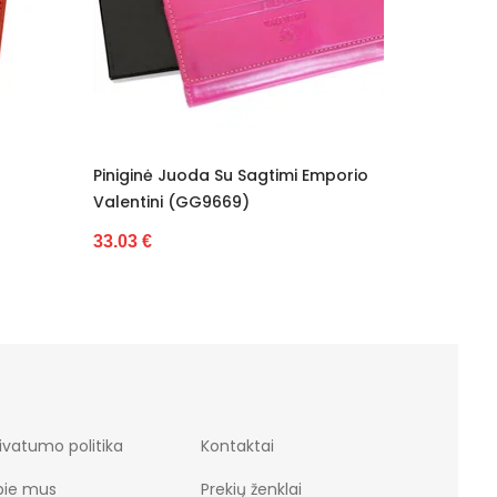
mi Emporio
Piniginė Harvey Miller (GG10910)
Pinig
25.77 €
23.23
ivatumo politika
Kontaktai
pie mus
Prekių ženklai