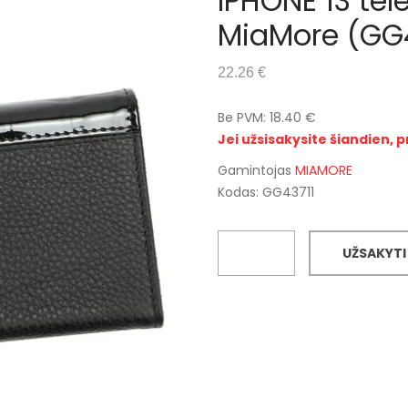
IPHONE 13 tel
MiaMore (GG4
22.26 €
Be PVM: 18.40 €
Jei užsisakysite šiandien, p
Gamintojas
MIAMORE
Kodas: GG43711
UŽSAKYTI