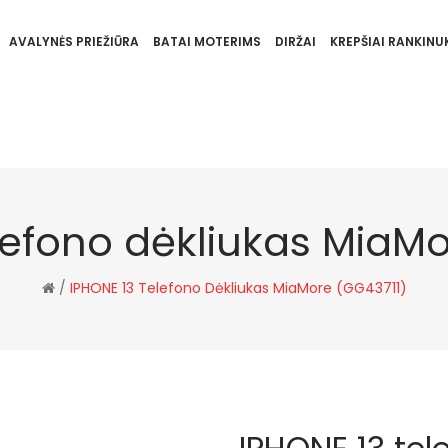
AVALYNĖS PRIEŽIŪRA
BATAI MOTERIMS
DIRŽAI
KREPŠIAI RANKINUK
lefono dėkliukas MiaM
/
IPHONE 13 Telefono Dėkliukas MiaMore (GG43711)